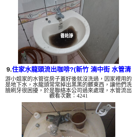
淨的清水。 清洗水管 是利用 高週波水管清洗機 ，把
檸檬酸打入水管，讓水管管壁的鐵鏽及生物膜軟化，
透過空氣與水混合，產生阻力，這時高周波就會把生
物膜、鐵鏽等等雜質沖出來。 有時候把水塔洗一洗
發現...
9.
住家水龍頭流出咖啡?(新竹 湳中街 水管清
游小姐家的水管從房子蓋好後就沒洗過，因家裡用的
洗 )
是地下水，水龍頭常常掉出黑黑的髒東西，讓他們洗
臉刷牙很困擾，於是聯絡本公司過來處理，水管流出
觀看次數：4241
咖啡色的液體，看起來相當噁心。 水龍頭一開始流
出半透明的水，慢慢變成深色，最後變成了咖啡色，
還發出惡臭，這不是水塔裡面有問題，而是本公司
在 洗水管。 水管裡的髒東西不斷噴出來，水漸漸變
透明，髒東西也越來越少，最後變成乾淨的水。 洗
水管是利用高週波水管清洗機，把檸檬酸水打入水
管，讓水管管壁的鐵鏽及生物膜軟化，透過空氣與水