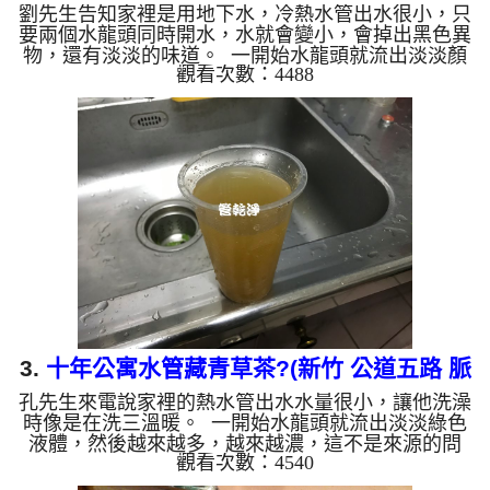
劉先生告知家裡是用地下水，冷熱水管出水很小，只
要兩個水龍頭同時開水，水就會變小，會掉出黑色異
物，還有淡淡的味道。 一開始水龍頭就流出淡淡顏
觀看次數：4488
色的水，一下變成了黑色，還散發出臭味，這不是來
源的問題，是水管裡面陳積多年的汙垢。 水管裡的
異物不斷流出來，水的顏色慢慢變成透明，髒東西也
越來越少，最後變成乾淨的清水。 清洗水管 是利用
高週波水管清洗機 ，把檸檬酸打入水管，讓水管管
壁的鐵鏽及生物膜軟化，透過空氣與水混合，產生阻
力，這時高周波就會把生物膜、淤泥等等雜質沖出
來。 有時候把水塔...
3.
十年公寓水管藏青草茶?(新竹 公道五路 脈
孔先生來電說家裡的熱水管出水水量很小，讓他洗澡
衝式 水管清洗 )
時像是在洗三溫暖。 一開始水龍頭就流出淡淡綠色
液體，然後越來越多，越來越濃，這不是來源的問
觀看次數：4540
題，是水管裡面陳積多年的沉澱物。 水管裡的異物
不斷流出來，水的顏色慢慢變成透明，髒東西也越來