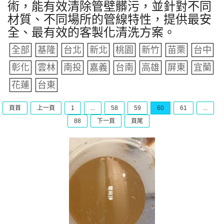
術，能有效清除管壁髒污，並針對不同
材質、不同場所的管線特性，提供最安
全、最有效的客製化清洗方案。
全部
基隆
台北
新北
桃園
新竹
苗栗
台中
彰化
雲林
南投
嘉義
台南
高雄
屏東
宜蘭
花蓮
台東
頁首
上一頁
1
...
58
59
60
61
...
88
下一頁
頁尾