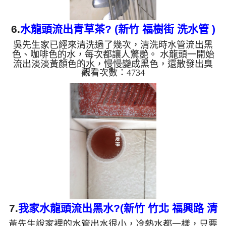
6.
水龍頭流出青草茶? (新竹 福樹街 洗水管 )
吳先生家已經來清洗過了幾次，清洗時水管流出黑
色、咖啡色的水，每次都讓人驚艷。 水龍頭一開始
流出淡淡黃顏色的水，慢慢變成黑色，還散發出臭
觀看次數：4734
味，是因為屋主使用的是地下水。 水管裡的異物不
斷噴出來，水的顏色會慢慢變成透明，髒東西也越來
越少，最後變成乾淨的清水。 清洗水管 是利用 高週
波水管清洗機 ，把檸檬酸打入水管，讓水管管壁的
管垢及生物膜軟化，透過空氣與水混合，產生阻力，
這時高周波就會把生物膜、管垢等等雜質沖出來。
有時把水塔洗一洗發現水龍頭出水變小了，就是髒東
西卡到水管裡面了。 ...
7.
我家水龍頭流出黑水?(新竹 竹北 福興路 清
黃先生說家裡的水管出水很小，冷熱水都一樣，只要
洗水管 )