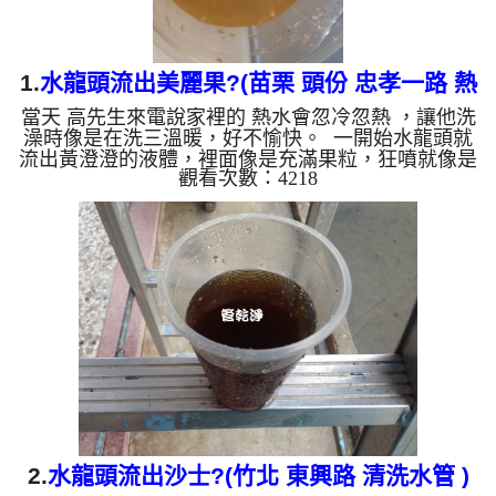
1.
水龍頭流出美麗果?(苗栗 頭份 忠孝一路 熱
當天 高先生來電說家裡的 熱水會忽冷忽熱 ，讓他洗
水忽冷忽熱 )
澡時像是在洗三溫暖，好不愉快。 一開始水龍頭就
流出黃澄澄的液體，裡面像是充滿果粒，狂噴就像是
觀看次數：4218
一杯杯美麗果果汁一樣在杯子裡，還浮了一層油。
水管裡的髒東西不斷流出來，水的顏色慢慢變成透
明，髒東西也越來越少，最後變成乾淨的清水。 清
洗水管 是利用 高週波脈衝式水管清洗機 ，將檸檬酸
打入水管，讓水管管壁的鐵鏽及生物膜軟化，透過空
氣與水混合，產生阻力，這時高周波就會把生物膜、
淤泥等等雜質沖出來。 有時候把水塔洗一洗發現水
龍頭出水變小了...
2.
水龍頭流出沙士?(竹北 東興路 清洗水管 )