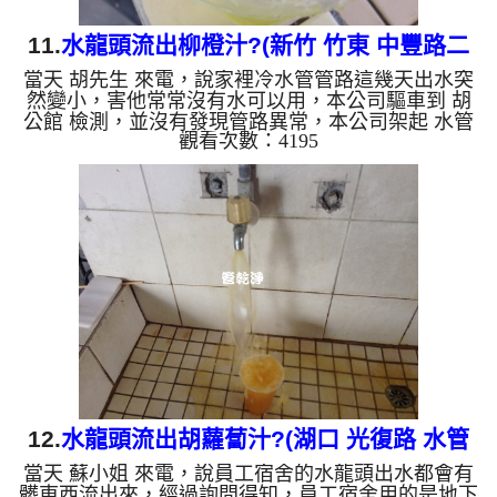
11.
水龍頭流出柳橙汁?(新竹 竹東 中豐路二
當天 胡先生 來電，說家裡冷水管管路這幾天出水突
段 清洗水管)
然變小，害他常常沒有水可以用，本公司驅車到 胡
公館 檢測，並沒有發現管路異常，本公司架起 水管
觀看次數：4195
清洗機 並開始作業，清洗時，從柳橙汁色突然變成
了咖啡色，我們也嚇了一跳。 水龍頭一開流出淡黃
色的水，慢慢變成咖啡色，散發出陣陣惡臭， 水管
裡的異物不斷流出來，水的顏色慢慢越來越透明，異
物也越來越少，終於變成乾淨的清水。高周波把管壁
異物剝離，直到排水到透明為止， 客戶 胡先生 看到
水龍頭的水的顏色怎麼這麼奇怪，當下也愣住了。
清洗水管...
12.
水龍頭流出胡蘿蔔汁?(湖口 光復路 水管
當天 蘇小姐 來電，說員工宿舍的水龍頭出水都會有
清潔)
髒東西流出來，經過詢問得知，員工宿舍用的是地下