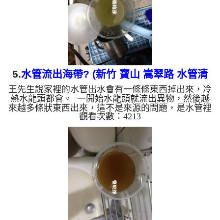
現水龍頭出水變...
5.
水管流出海帶? (新竹 寶山 嵩翠路 水管清
王先生說家裡的水管出水會有一條條東西掉出來，冷
洗 )
熱水龍頭都會。 一開始水龍頭就流出異物，然後越
來越多條狀東西出來，這不是來源的問題，是水管裡
觀看次數：4213
面陳積多年的管垢。 水管裡的異物不斷流出來，水
的顏色慢慢變成透明，髒東西也越來越少，最後變成
乾淨的清水。 清洗水管 是利用 高週波水管清洗機 ，
把檸檬酸打入水管，讓水管管壁的鐵鏽及生物膜軟
化，透過空氣與水混合，產生阻力，這時高周波就會
把生物膜、淤泥等等雜質沖出來。 有時候把水塔洗
一洗發現水龍頭出水變小了，就是髒東西卡到水管裡
面了。 或...