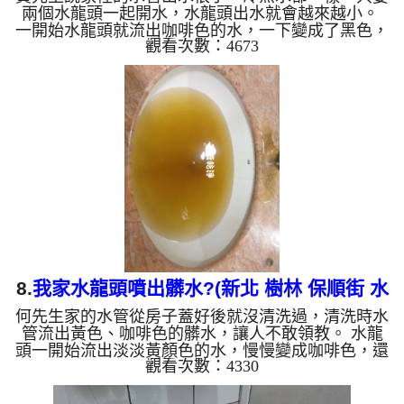
兩個水龍頭一起開水，水龍頭出水就會越來越小。
一開始水龍頭就流出咖啡色的水，一下變成了黑色，
觀看次數：4673
還發出惡臭，這不是來源的問題，是水管裡面陳積多
年的汙垢。 水管裡的異物不斷流出來，水的顏色慢
慢變成透明，髒東西也越來越少，最後變成乾淨的清
水。 清洗水管 是利用 高週波水管清洗機 ，把檸檬酸
打入水管，讓水管管壁的鐵鏽及生物膜軟化，透過空
氣與水混合，產生阻力，這時高周波就會把生物膜、
淤泥等等雜質沖出來。 有時候把水塔洗一洗發現水
龍頭出水變...
8.
我家水龍頭噴出髒水?(新北 樹林 保順街 水
何先生家的水管從房子蓋好後就沒清洗過，清洗時水
管清潔 )
管流出黃色、咖啡色的髒水，讓人不敢領教。 水龍
頭一開始流出淡淡黃顏色的水，慢慢變成咖啡色，還
觀看次數：4330
散發陣陣刺鼻味，這不是自來水來源的問題，水管裡
面藏汙納垢多年。 水管裡的異物不斷流出來，水的
顏色慢慢變成透明，髒東西也越來越少，最後變成乾