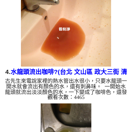
越少，最後變成乾淨的清水。 清洗水管 是利用 高週
波脈衝式水管清洗機 ，將檸檬酸打入水管，讓水管
管壁的鐵鏽及生物膜軟化，透過空氣與水混合，產生
阻力，這時高周波就會把生物膜、淤泥等等雜質沖出
來。 有時候把水塔洗一洗發現水龍頭出水變小了，
就是髒東西卡到水管...
4.
水龍頭流出咖啡?(台北 文山區 政大三街 清
古先生來電說家裡的熱水管出水很小，只要水龍頭一
洗水管 )
開水就會流出有顏色的水，還有刺鼻味。 一開始水
龍頭就流出淡淡顏色的水，一下變成了咖啡色，還發
觀看次數：4465
出惡臭，這不是來源的問題，是水管裡面陳積多年的
汙垢變成鐵鏽。 水管裡的異物不斷流出來，水的顏
色慢慢變成透明，髒東西也越來越少，最後變成乾淨
的清水。 清洗水管 是利用 高週波水管清洗機 ，把檸
檬酸打入水管，讓水管管壁的鐵鏽及生物膜軟化，透
過空氣與水混合，產生阻力，這時高周波就會把生物
膜、淤泥等等雜質沖出來。 有時候把水塔洗一洗發