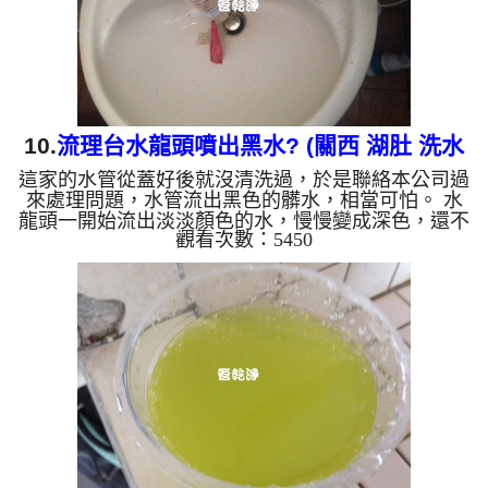
混合，產生阻力，這...
10.
流理台水龍頭噴出黑水? (關西 湖肚 洗水
這家的水管從蓋好後就沒清洗過，於是聯絡本公司過
管)
來處理問題，水管流出黑色的髒水，相當可怕。 水
龍頭一開始流出淡淡顏色的水，慢慢變成深色，還不
觀看次數：5450
時發出臭味，這不是水塔裡面有問題，而是本公司在
幫住在關西的王太太 洗水管。 水管裡的髒東西不斷
噴出來，水慢慢變透明，髒東西也越來越少，最後變
成乾淨的清水。 清洗水管是利用高週波機，把檸檬
酸水打入水管，讓水管管壁的鐵鏽及生物膜軟化，透
過空氣與水混合，產生阻力，這時候高周波就會把生
物膜、鐵鏽等等雜質打出來。 使用這方式把軟化的
東西打出來，浸...