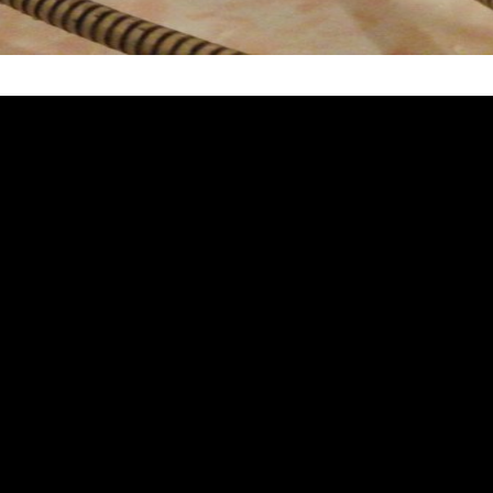
塞, 熱水忽冷忽熱, 洗管路, 清管路, 水