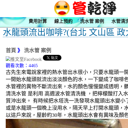
費用計算
線上預約
洗水管 案例
水管清
水龍頭流出咖啡?(台北 文山區 政
首頁
》
洗水管 案例
觀看次數：4465
古先生來電說家裡的熱水管出水很小，只要水龍頭一
一開始水龍頭就流出淡淡顏色的水，一下變成了咖啡
水管裡的異物不斷流出來，水的顏色慢慢變成透明，
清洗水管 是利用 高週波水管清洗機 ，把檸檬酸打
質沖出來。 有時候把水塔洗一洗發現水龍頭出水變小
或是水龍頭一個晚上沒用水，隔天早上打開水龍頭，水
以這戶來說，屋齡約30年，水龍頭出水會有異味及顏