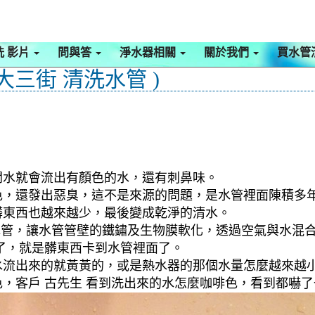
洗 影片
問與答
淨水器相關
關於我們
買水管
大三街 清洗水管 )
開水就會流出有顏色的水，還有刺鼻味。
色，還發出惡臭，這不是來源的問題，是水管裡面陳積多
髒東西也越來越少，最後變成乾淨的清水。
入水管，讓水管管壁的鐵鏽及生物膜軟化，透過空氣與水混
了，就是髒東西卡到水管裡面了。
流出來的就黃黃的，或是熱水器的那個水量怎麼越來越小(
色，客戶 古先生 看到洗出來的水怎麼咖啡色，看到都嚇