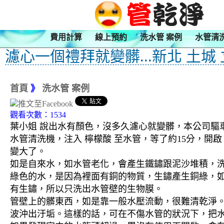
費用計算
線上預約
洗水管 案例
水管清
濾心一個禮拜就變髒...新北 土城
首頁
》
洗水管 案例
觀看次數：1534
葉小姐 說出水有顏色，沒多久濾心就變髒，本公司驅車
水管清洗機，注入 檸檬酸 至水管，等了約15分，開
變大了。
如是自來水，如水管老化，會產生鐵鏽跟泥沙堆積，
綠色的水，是因為裡面有銅的物質，生鏽產生銅綠，
有生鏽，所以只洗出水管壁的生物膜。
管壁上的髒東西，如是靠一般水壓流動，很難清乾淨。 
波沖出汙垢。這樣的話，可在不傷水管的狀況下，把