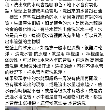
積，洗出來的水就會是咖啡色，地下水含有氧化
錳，管壁上會結成黑色管垢，洗出來的水會跟石油
一樣黑，有些洗出綠色的水，是因為裡面有銅的物
質，生鏽產生銅綠，如是藍色的水，是因為水龍頭
合金的養化造成，有些水管洗出像洗米水一樣，水
會是黃白色，這說明水管裡面沒有生鏽，所以只洗
出水管壁的生物膜。
管壁上的髒東西，如是靠一般水壓流動，很難清乾
淨。 清洗水管 的原理，就是用 檸檬酸 ， 檸檬酸呈
弱酸性，可以軟化水管內壁的管垢，再透過 高週波
清洗機 脈衝波沖出汙垢。這樣的話，可在不傷水管
的狀況下，把水管內壁洗乾淨。
如果發現家中的水龍頭超過一周沒有使用再開啟，
會有髒水流出的現象，或是流出水量越來越少，熱
水器有時候點不著，或是等很久才有熱水，或是清
洗過水塔之後，水中還是會有沉澱物和異味，都是
水管產生沉積物，這時候就需要 水管清洗