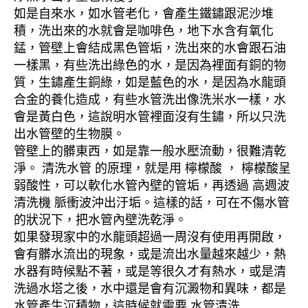
如是自來水，如水管老化，會產生鐵鏽跟泥沙堆
積，洗出來的水就會是咖啡色，地下水含有氧化
錳，管壁上會結成黑色管垢，洗出來的水會跟石油
一樣黑，有些洗出綠色的水，是因為裡面有銅的物
質，生鏽產生銅綠，如是藍色的水，是因為水龍頭
合金的養化造成，有些水管洗出像洗米水一樣，水
會是黃白色，這說明水管裡面沒有生鏽，所以只洗
出水管壁的生物膜。
管壁上的髒東西，如是靠一般水壓流動，很難清乾
淨。 清洗水管 的原理，就是用 檸檬酸 ， 檸檬酸呈
弱酸性，可以軟化水管內壁的管垢，再透過 高週波
清洗機 脈衝波沖出汙垢。這樣的話，可在不傷水管
的狀況下，把水管內壁洗乾淨。
如果發現家中的水龍頭超過一周沒有使用再開啟，
會有髒水流出的現象，或是流出水量越來越少，熱
水器有時候點不著，或是等很久才有熱水，或是清
洗過水塔之後，水中還是會有沉澱物和異味，都是
水管產生沉積物，這時候就需要 水管清洗