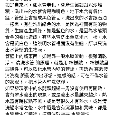
如是自來水，如水管老化，會產生鐵鏽跟泥沙堆
積，洗出來的水就會是咖啡色，地下水含有氧化
錳，管壁上會結成黑色管垢，洗出來的水會跟石油
一樣黑，有些洗出綠色的水，是因為裡面有銅的物
質，生鏽產生銅綠，如是藍色的水，是因為水龍頭
合金的養化造成，有些水管洗出像洗米水一樣，水
會是黃白色，這說明水管裡面沒有生鏽，所以只洗
出水管壁的生物膜。
管壁上的髒東西，如是靠一般水壓流動，很難清乾
淨。 清洗水管 的原理，就是用 檸檬酸 ， 檸檬酸呈
弱酸性，可以軟化水管內壁的管垢，再透過 高週波
清洗機 脈衝波沖出汙垢。這樣的話，可在不傷水管
的狀況下，把水管內壁洗乾淨。
如果發現家中的水龍頭超過一周沒有使用再開啟，
會有髒水流出的現象，或是流出水量越來越少，熱
水器有時候點不著，或是等很久才有熱水，或是清
洗過水塔之後，水中還是會有沉澱物和異味，都是
水管產生沉積物，這時候就需要 水管清洗