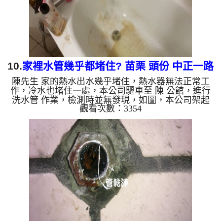
會跟石油一樣黑，...
10.
家裡水管幾乎都堵住? 苗栗 頭份 中正一路
陳先生 家的熱水出水幾乎堵住，熱水器無法正常工
清洗水管
作，冷水也堵住一處，本公司驅車至 陳 公館，進行
洗水管 作業，檢測時並無發現，如圖，本公司架起
觀看次數：3354
高周波水管清洗機，灌入 檸檬酸 至管路裡面，等了
約15分，開啟 水管清洗機 ，啟動 脈衝 模式，一洗水
管就噴髒水，還掉出不少一公分大小的異物，如下圖
片影片，三個多小時後，所有管路清洗乾淨出水量也
恢復正常，熱水冷水能正常使用了!! 如是自來水，如
水管老化，會產生鐵鏽跟泥沙堆積，洗出來的水就會
是咖啡色，地下水含有氧化錳，管壁上會結成黑色管
垢，洗出來的水...