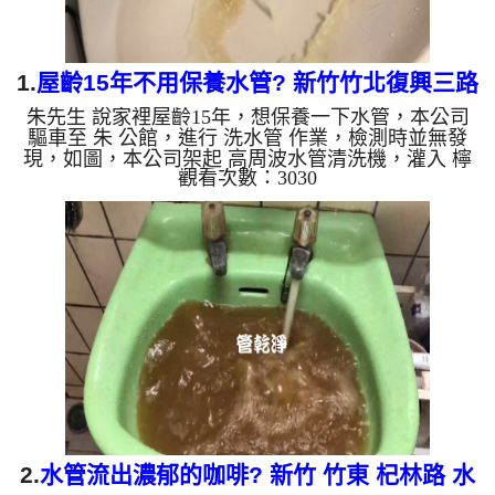
1.
屋齡15年不用保養水管? 新竹竹北復興三路
朱先生 說家裡屋齡15年，想保養一下水管，本公司
清洗水管
驅車至 朱 公館，進行 洗水管 作業，檢測時並無發
現，如圖，本公司架起 高周波水管清洗機，灌入 檸
觀看次數：3030
檬酸 至管路裡面，等了約15分，開啟 水管清洗機 ，
啟動 脈衝 模式，一洗水管就流出白色泡沫水，沒多
久變成黃色髒水，如下圖片影片，兩個多小時後，管
路清洗乾淨出水量也變大了。 如是自來水，如水管
老化，會產生鐵鏽跟泥沙堆積，洗出來的水就會是咖
啡色，地下水含有氧化錳，管壁上會結成黑色管垢，
洗出來的水會跟石油一樣黑，有些洗出綠色的水，是
因為裡面有銅的物質...
2.
水管流出濃郁的咖啡? 新竹 竹東 杞林路 水