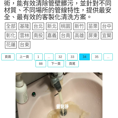
術，能有效清除管壁髒污，並針對不同
材質、不同場所的管線特性，提供最安
全、最有效的客製化清洗方案。
全部
基隆
台北
新北
桃園
新竹
苗栗
台中
彰化
雲林
南投
嘉義
台南
高雄
屏東
宜蘭
花蓮
台東
頁首
上一頁
1
...
32
33
34
35
...
88
下一頁
頁尾