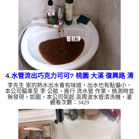
就流出泥水，如下圖片影片，兩個多小時後，管路清
洗乾淨出水量也恢復正常，余先生終於可以正常洗澡
了。 如是自來水，如水管老化，會產生鐵鏽跟泥沙
堆積，洗出來的水就會是咖啡色，地下水含有氧化
錳，管壁上會結成黑色管垢，洗出來的水會跟石油一
樣黑，有些洗出綠色的...
4.
水管流出巧克力可可? 桃園 大溪 復興路 清
李先生 家的熱水出水會有味道，出水也有點偏小，
洗水管
本公司驅車至 李 公館，進行 洗水管 作業，檢測時並
無發現，如圖，本公司架起 高周波水管清洗機，灌
觀看次數：3429
入 檸檬酸 至管路裡面，等了約15分，開啟 水管清洗
機 ，啟動 脈衝 模式，一洗水管就噴棕色髒水，看起
來跟巧克力可可沒兩樣，如下圖片影片，兩個多小時
後，出水變乾淨出水量也恢復正常，熱水器也正常運
行了。 如是自來水，如水管老化，會產生鐵鏽跟泥
沙堆積，洗出來的水就會是咖啡色，地下水含有氧化
錳，管壁上會結成黑色管垢，洗出來的水會跟石油一