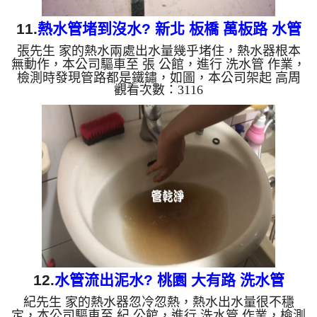
11.
熱水管堵到沒水? 新北 板橋 萬板路 水管
張先生 家的熱水兩處出水量幾乎堵住，熱水器根本
清洗
無動作，本公司驅車至 張 公館，進行 洗水管 作業，
檢測時發現管路都是鐵鏽，如圖，本公司架起 高周
觀看次數：3116
波水管清洗機，灌入 檸檬酸 至管路裡面，等了約15
分，開啟 水管清洗機 ，啟動 脈衝 模式，一洗水管就
噴棕色髒水，越洗就越髒，如下圖片影片，三個多小
時後，管路清洗乾淨熱水出水量恢復，熱水器能正常
動作了!! 如是自來水，如水管老化，會產生鐵鏽跟泥
沙堆積，洗出來的水就會是咖啡色，地下水含有氧化
錳，管壁上會結成黑色管垢，洗出來的水會跟石油一
樣黑，有些洗出...
12.
水管流出泥水? 桃園 大有路 洗水管
紀先生 家的熱水器忽冷忽熱，熱水出水量很不穩
定，本公司驅車至 紀 公館，進行 洗水管 作業，檢測