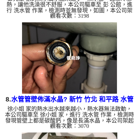
熱，讓他洗澡很不舒服，本公司驅車至 彭 公館，進
行 洗水管 作業，檢測時並無發現，如圖，本公司架
觀看次數：3198
起 高周波水管清洗機，灌入 檸檬酸 至管路裡面，等
了約15分，開啟 水管清洗機 ，啟動 脈衝 模式，一洗
水管就噴棕白色泡沫髒水，還掉出不少的異物，如下
圖片影片，兩個多小時後，管路清洗乾淨出水量也恢
復正常，彭先生很高興介紹樓上住戶，樓上住戶的問
題一併處理掉了!! 如是自來水，如水管老化，會產生
鐵鏽跟泥沙堆積，洗出來的水就會是咖啡色，地下水
含有氧化錳，管...
8.
水管管壁佈滿水晶? 新竹 竹北 和平路 水管
徐小姐 家的熱水出水越來越小，熱水器無法啟動，
清洗
本公司驅車至 徐小姐 家，進行 洗水管 作業，檢測時
發現管壁上都是碳酸鈣，像是長滿水晶，本公司架起
觀看次數：3070
高周波水管清洗機，灌入 檸檬酸 至管路裡面，等了
約15分，開啟 水管清洗機 ，啟動 脈衝 模式，一洗水
管就流出土色髒水，如圖，兩個多小時後，熱水水量