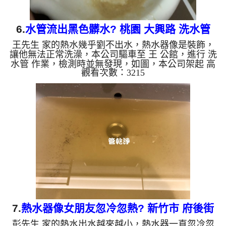
6.
水管流出黑色髒水? 桃園 大興路 洗水管
王先生 家的熱水幾乎劉不出水，熱水器像是裝飾，
讓他無法正常洗澡，本公司驅車至 王 公館，進行 洗
水管 作業，檢測時並無發現，如圖，本公司架起 高
觀看次數：3215
周波水管清洗機，灌入 檸檬酸 至管路裡面，等了約
15分，開啟 水管清洗機 ，啟動 脈衝 模式，一洗水管
就噴黑髒水，沒多久變成棕白色，色還掉出不少的異
物，如下圖片影片，兩個多小時後，出水變乾淨出水
量也恢復正常，熱水器也正常運行了。 如是自來
水，如水管老化，會產生鐵鏽跟泥沙堆積，洗出來的
水就會是咖啡色，地下水含有氧化錳，管壁上會結成
黑色管垢，洗出來的水...
7.
熱水器像女朋友忽冷忽熱? 新竹市 府後街
彭先生 家的熱水出水越來越小，熱水器一直忽冷忽
清洗水管