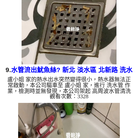
恢復正常了，熱水器會動作了!! 如是自來水，如水管
老化，會產生鐵鏽跟泥沙堆積，洗出來的水就會是咖
啡色，地下水含有氧化錳，管壁上會結成黑色管垢，
洗出來的水會跟石油一樣黑，有些洗出綠色的水，是
因為裡面有銅...
9.
水管流出魷魚絲? 新北 淡水區 北新路 洗水
盧小姐 家的熱水出水突然變得很小，熱水器無法正
管
常啟動，本公司驅車至 盧小姐 家，進行 洗水管 作
業，檢測時並無發現，本公司架起 高周波水管清洗
觀看次數：3328
機，灌入 檸檬酸 至管路裡面，等了約15分，開啟 水
管清洗機 ，啟動 脈衝 模式，一洗水管就流出一堆魷
魚絲在排水孔，如圖，還不時流出土黑色髒水，兩個
多小時後，熱水管路清洗乾淨出水量也恢復正常，熱
水氣能正常動作了!! 如是自來水，如水管老化，會產
生鐵鏽跟泥沙堆積，洗出來的水就會是咖啡色，地下
水含有氧化錳，管壁上會結成黑色管垢，洗出來的水