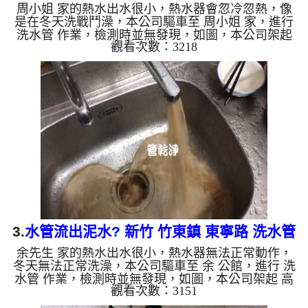
周小姐 家的熱水出水很小，熱水器會忽冷忽熱，像
管清洗
是在冬天洗戰鬥澡，本公司驅車至 周小姐 家，進行
洗水管 作業，檢測時並無發現，如圖，本公司架起
觀看次數：3218
高周波水管清洗機，灌入 檸檬酸 至管路裡面，等了
約15分，開啟 水管清洗機 ，啟動 螺旋波 模式，一洗
水管就流出泥水，如下圖片影片，兩個多小時後，管
路清洗乾淨出水量也恢復正常，熱水器正常運作，周
小姐終於可以舒服的洗澡了。 如是自來水，如水管
老化，會產生鐵鏽跟泥沙堆積，洗出來的水就會是咖
啡色，地下水含有氧化錳，管壁上會結成黑色管垢，
洗出來的水會跟石油...
3.
水管流出泥水? 新竹 竹東鎮 東寧路 洗水管
余先生 家的熱水出水很小，熱水器無法正常動作，
冬天無法正常洗澡，本公司驅車至 余 公館，進行 洗
水管 作業，檢測時並無發現，如圖，本公司架起 高
觀看次數：3151
周波水管清洗機，灌入 檸檬酸 至管路裡面，等了約
15分，開啟 水管清洗機 ，啟動 脈衝 模式，一洗水管