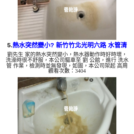
樣黑，有些洗出綠色...
5.
熱水突然變小? 新竹竹北光明六路 水管清
劉先生 家的熱水突然變小，熱水器動作時好時壞，
洗
洗澡時很不舒服，本公司驅車至 劉 公館，進行 洗水
管 作業，檢測時並無發現，如圖，本公司架起 高周
觀看次數：3404
波水管清洗機，灌入 檸檬酸 至管路裡面，等了約15
分，開啟 水管清洗機 ，啟動 脈衝 模式，一洗水管就
噴髒水，沒多久變成棕白色，還掉出不少的異物，如
下圖片影片，兩個多小時後，出水變乾淨出水量也恢
復正常，熱水器也正常運行了。 如是自來水，如水
管老化，會產生鐵鏽跟泥沙堆積，洗出來的水就會是
咖啡色，地下水含有氧化錳，管壁上會結成黑色管
垢，洗出來的水會跟石...