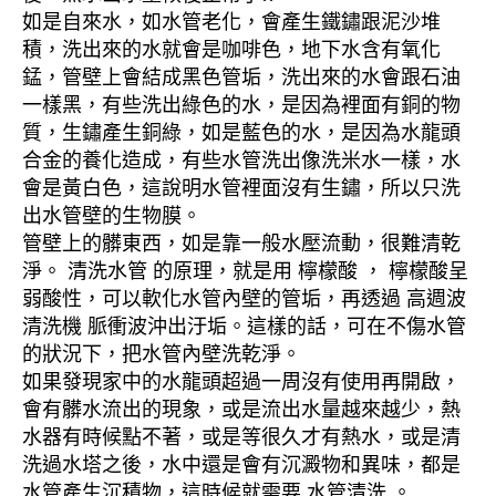
如是自來水，如水管老化，會產生鐵鏽跟泥沙堆
積，洗出來的水就會是咖啡色，地下水含有氧化
錳，管壁上會結成黑色管垢，洗出來的水會跟石油
一樣黑，有些洗出綠色的水，是因為裡面有銅的物
質，生鏽產生銅綠，如是藍色的水，是因為水龍頭
合金的養化造成，有些水管洗出像洗米水一樣，水
會是黃白色，這說明水管裡面沒有生鏽，所以只洗
出水管壁的生物膜。
管壁上的髒東西，如是靠一般水壓流動，很難清乾
淨。 清洗水管 的原理，就是用 檸檬酸 ， 檸檬酸呈
弱酸性，可以軟化水管內壁的管垢，再透過 高週波
清洗機 脈衝波沖出汙垢。這樣的話，可在不傷水管
的狀況下，把水管內壁洗乾淨。
如果發現家中的水龍頭超過一周沒有使用再開啟，
會有髒水流出的現象，或是流出水量越來越少，熱
水器有時候點不著，或是等很久才有熱水，或是清
洗過水塔之後，水中還是會有沉澱物和異味，都是
水管產生沉積物，這時候就需要 水管清洗 。