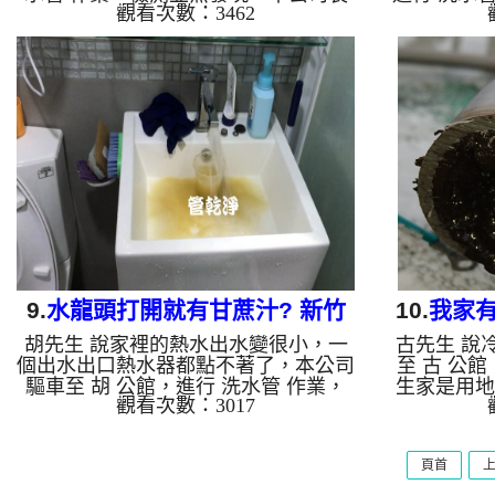
觀看次數：3462
設 高周波水管清洗機，灌入 檸檬酸 至
公司裝設 
水管，等了約15分，開啟 水管清洗機
檬酸 至水
，啟動 螺旋波 模式，一洗水管就流出
清洗機 ，
濃郁的湯汁，看起來跟十全大補湯一
就噴出黃色
樣，兩個多小時後，熱水出水量恢復，
多小時後
熱水器可以正常使用了。 如是自來
復，熱水
水，如水管老化，會產生鐵鏽跟泥沙堆
水，如水管
積，洗出來的水就會是咖啡色，地下水
積，洗出來
含有氧化錳，管壁上會結成黑色管垢，
含有氧化錳
洗出來的水會跟石油一樣黑，有些洗出
洗出來的水
綠色的水，是因為裡面有銅的物質，生
綠色的水，
鏽產生銅...
9.
水龍頭打開就有甘蔗汁? 新竹
10.
我家有
胡先生 說家裡的熱水出水變很小，一
古先生 說
新豐 泰安街 洗水管
個出水出口熱水器都點不著了，本公司
至 古 公
驅車至 胡 公館，進行 洗水管 作業，
生家是用地
觀看次數：3017
檢測並無發現，本公司裝設 高周波水
水管清洗機
管清洗機，灌入 檸檬酸 至水管，等了
了約15分，
約15分，開啟 水管清洗機 ，啟動 螺旋
旋波 模式
頁首
波 模式，剛洗水管就噴出黃色髒水，
水源源不絕
看起來跟甘蔗汁一樣，如影片，兩個多
常常賭塞，