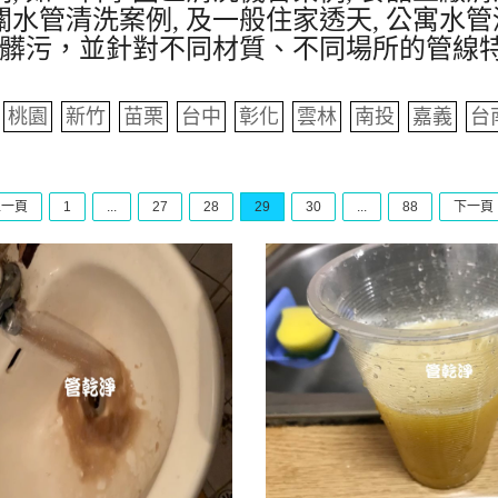
水管清洗案例, 及一般住家透天, 公寓水管
髒污，並針對不同材質、不同場所的管線
桃園
新竹
苗栗
台中
彰化
雲林
南投
嘉義
台
上一頁
1
...
27
28
29
30
...
88
下一頁