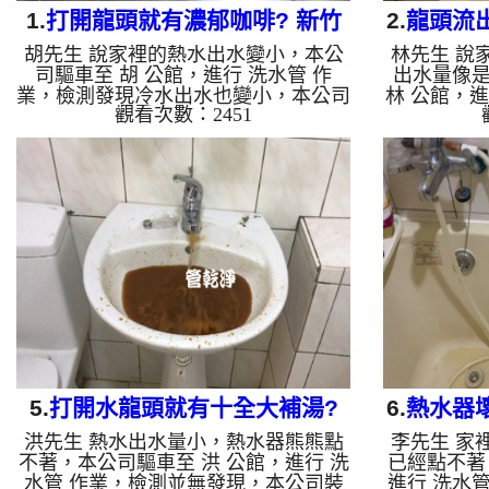
1.
打開龍頭就有濃郁咖啡? 新竹
2.
龍頭流出
胡先生 說家裡的熱水出水變小，本公
林先生 說
關西 南京路 清洗水管
司驅車至 胡 公館，進行 洗水管 作
出水量像
業，檢測發現冷水出水也變小，本公司
林 公館，
觀看次數：2451
裝設 高周波水管清洗機，灌入 檸檬酸
發現，本
至水管，等了約15分，開啟 水管清洗
機，灌入 
機 ，啟動 脈衝波 模式，一洗水管就流
分，開啟
出咖啡色髒水，看起來就像是濃郁咖
波 模式，
啡，兩個多小時後，冷熱出水都恢復正
顏色就越多
常了。 如是自來水，如水管老化，會
時掉出異物
產生鐵鏽跟泥沙堆積，洗出來的水就會
多小時後，
是咖啡色，地下水含有氧化錳，管壁上
自來水，如
會結成黑色管垢，洗出來的水會跟石油
沙堆積，洗
一樣黑，有些洗出綠色的水，是因為裡
下水含有氧
面有銅的物質，生鏽產生銅綠，如是藍
垢，洗出來
色的水，...
洗
5.
打開水龍頭就有十全大補湯?
6.
熱水器壞
洪先生 熱水出水量小，熱水器熊熊點
李先生 家
新北 三重 力行路 水管清洗
不著，本公司驅車至 洪 公館，進行 洗
已經點不著
水管 作業，檢測並無發現，本公司裝
進行 洗水