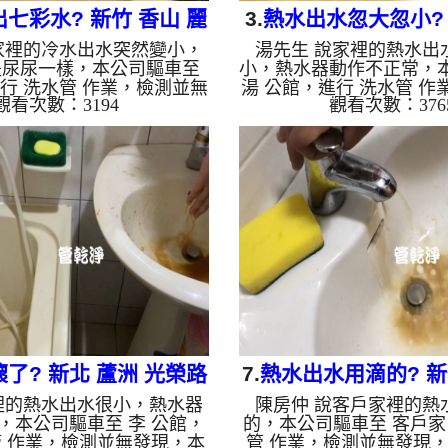
七彩水? 新竹 香山 麗
3.
熱水出水忽大忽小? 
家裡的冷水出水突然變小，
湯先生 說家裡的熱水出
山街 水管清洗
大湖路 洗水
是尿尿一樣，本公司驅車至
小，熱水器動作不正常，
進行 洗水管 作業，檢測並無
湯 公館，進行 洗水管 作
觀看次數：3194
觀看次數：376
公司裝設 高周波水管清洗
發現，本公司裝設 高周
檸檬酸 至水管，等了約15
機，灌入 檸檬酸 至水管
 水管清洗機 ，啟動 脈衝
分，開啟 水管清洗機 ，
一洗水管就流出髒水，越洗
波 模式，一洗水管就流
種，過程中多次堵塞，還不
越洗顏色就鮮豔，兩個多
碎片，改用特殊工法，四個
出水順暢，熱水器不會誤
出水量恢復正常了。 如是
是自來水，如水管老化，
水管老化，會產生鐵鏽跟泥
泥沙堆積，洗出來的水就
出來的水就會是咖啡色，地
地下水含有氧化錳，管壁
化錳，管壁上會結成黑色管
管垢，洗出來的水會跟石
的水會跟石油一樣黑，有些
些洗出綠色的水，是因為
出綠色的水，...
質，生鏽產生銅.
了? 新北 蘆洲 光榮路
7.
熱水出水用滴的? 新
裡的熱水出水很小，熱水器
陳房仲 說客戶家裡的熱
洗水管
山路 清洗水
，本公司驅車至 李 公館，
的，本公司驅車至 客戶家
管 作業，檢測並無發現，本
管 作業，檢測並無發現