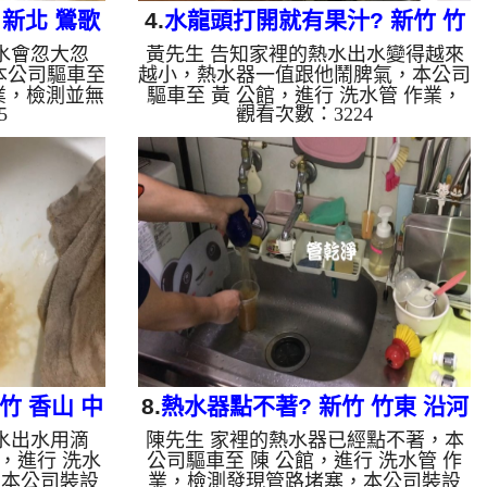
新北 鶯歌
4.
水龍頭打開就有果汁? 新竹 竹
水會忽大忽
黃先生 告知家裡的熱水出水變得越來
管
東 大同路 清洗水管
本公司驅車至
越小，熱水器一值跟他鬧脾氣，本公司
業，檢測並無
驅車至 黃 公館，進行 洗水管 作業，
5
觀看次數：3224
波水管清洗
檢測並無發現，本公司裝設 高周波水
，等了約15
管清洗機，灌入 檸檬酸 至水管，等了
啟動 螺旋
約15分，開啟 水管清洗機 ，啟動 螺旋
出棕色髒水，
波 模式，一洗水管就流出黃色果汁，
小時後，熱水
越洗就越髒，兩個多小時後，熱水的水
動作了。 如
量恢復，熱水器正常動作了。 如是自
會產生鐵鏽跟
來水，如水管老化，會產生鐵鏽跟泥沙
會是咖啡色，
堆積，洗出來的水就會是咖啡色，地下
上會結成黑色
水含有氧化錳，管壁上會結成黑色管
油一樣黑，有
垢，洗出來的水會跟石油一樣黑，有些
裡面有銅的物
洗出綠色的水，是因為裡面有銅的物
..
質，生鏽產...
竹 香山 中
8.
熱水器點不著? 新竹 竹東 沿河
水出水用滴
陳先生 家裡的熱水器已經點不著，本
管
街 水管清洗
，進行 洗水
公司驅車至 陳 公館，進行 洗水管 作
，本公司裝設
業，檢測發現管路堵塞，本公司裝設