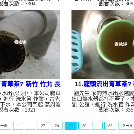
觀看次數：3304
觀看次數：309
高周波水管清洗機，灌入 檸
高周波水管清洗機，灌入 
管，等了約15分，開啟 水管
管，等了約15分，開啟 水
啟動 螺旋波 模式，一洗水管
啟動 螺旋波 模式，一洗
髒水，後來變成棕色，兩個
色髒水，兩個多小時後，
，清洗乾淨水熱水出水量恢
水出水量恢復了。 如是
器正常動作了。 如是自來
管老化，會產生鐵鏽跟泥
老化，會產生鐵鏽跟泥沙堆
來的水就會是咖啡色，地
的水就會是咖啡色，地下水
錳，管壁上會結成黑色管
，管壁上會結成黑色管垢，
水會跟石油一樣黑，有些
會跟石油一樣黑，有些洗出
水，是因為裡面有銅的物
是因為裡面有銅的物質，生
銅綠，如是藍色的水，是
鏽產生銅...
金的養化造...
青草茶? 新竹 竹北 長
11.
龍頭流出青草茶? 
冷水出水很小，本公司驅車
劉先生 家的熱水出水越
青路 清洗水管
明峰街 水管
館，進行 洗水管 作業，古先
出口熱水器都打不著了，
下水，本公司架起 高周波
劉 公館，進行 洗水管 作
觀看次數：2921
觀看次數：335
，灌入 檸檬酸 至水管，等
發現，本公司架起 高周
開啟 水管清洗機 ，啟動 螺
機，灌入 檸檬酸 至水管
，一洗水管就流出黑水，髒
分，開啟 水管清洗機 ，
上一頁
1
...
27
28
29
30
...
88
下一頁
，看起來就像青草茶，過程
波 模式，剛洗水管就噴
六個多小時後，出水變乾淨
啪啦流不停，看起來跟青