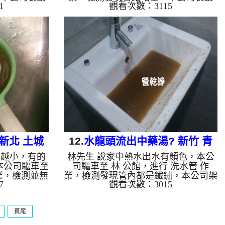
1
觀看次數：3115
檸檬酸 至水
高周波水管清洗機，灌入 檸檬酸 至水
管清洗機 ，
管，等了約15分，開啟 水管清洗機 ，
水管就噴出黃
啟動 螺旋波 模式，一洗水管就噴出泥
水管清洗乾淨
水，還不時掉出異物，如影片，兩個多
自來水，如水
小時後，管路洗乾淨水出水量恢復，熱
沙堆積，洗出
水器也能正常使用了。 如是自來水，
下水含有氧化
如水管老化，會產生鐵鏽跟泥沙堆積，
垢，洗出來的
洗出來的水就會是咖啡色，地下水含有
洗出綠色的
氧化錳，管壁上會結成黑色管垢，洗出
質，生鏽產生
來的水會跟石油一樣黑，有些洗出綠色
因為水龍頭合
的水，是因為裡面有銅的物質，生鏽產
生銅綠...
新北 土城
12.
水龍頭流出中藥湯? 新竹 青
變越小，有的
林先生 說家中熱水出水有顏色，本公
清洗
峰路 洗水管
本公司驅車至
司驅車至 林 公館，進行 洗水管 作
業，檢測並無
業，檢測發現管內都是鐵鏽，本公司架
7
觀看次數：3015
波水管清洗
起 高周波水管清洗機，灌入 檸檬酸 至
，等了約15
水管，等了約15分，開啟 水管清洗機
啟動 螺旋
，啟動 螺旋波 模式，剛洗水管就噴出
頁尾
出髒水，劈哩
髒水，越洗顏色就越深，看起來跟中藥
草茶一樣，如
湯一樣，如影片，兩個多小時後，水管