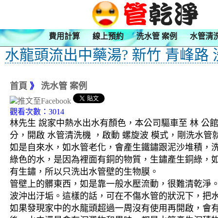
費用計算
線上預約
洗水管 案例
水管清
水龍頭流出中藥湯? 新竹 青峰路
首頁
》
洗水管 案例
觀看次數：3014
林先生 說家中熱水出水有顏色，本公司驅車至 林 公館
分，開啟 水管清洗機 ，啟動 螺旋波 模式，剛洗
如是自來水，如水管老化，會產生鐵鏽跟泥沙堆積，
綠色的水，是因為裡面有銅的物質，生鏽產生銅綠，
有生鏽，所以只洗出水管壁的生物膜。
管壁上的髒東西，如是靠一般水壓流動，很難清乾淨。 
波沖出汙垢。這樣的話，可在不傷水管的狀況下，把
如果發現家中的水龍頭超過一周沒有使用再開啟，會