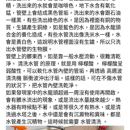
積，洗出來的水就會是咖啡色，地下水含有氧化
錳，管壁上會結成黑色管垢，洗出來的水會跟石油
一樣黑，有些洗出綠色的水，是因為裡面有銅的物
質，生鏽產生銅綠，如是藍色的水，是因為水龍頭
合金的養化造成，有些水管洗出像洗米水一樣，水
會是黃白色，這說明水管裡面沒有生鏽，所以只洗
出水管壁的生物膜。
管壁上的髒東西，如是靠一般水壓流動，很難清乾
淨。 清洗水管 的原理，就是用 檸檬酸 ， 檸檬酸呈
弱酸性，可以軟化水管內壁的管垢，再透過 高週波
清洗機 脈衝波沖出汙垢。這樣的話，可在不傷水管
的狀況下，把水管內壁洗乾淨。
如果發現家中的水龍頭超過一周沒有使用再開啟，
會有髒水流出的現象，或是流出水量越來越少，熱
水器有時候點不著，或是等很久才有熱水，或是清
洗過水塔之後，水中還是會有沉澱物和異味，都是
水管產生沉積物，這時候就需要 水管清洗 。