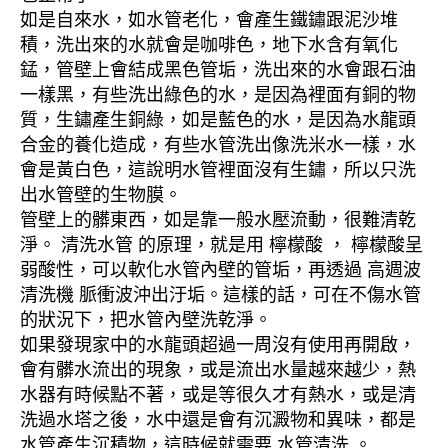
如是自來水，如水管老化，會產生鐵鏽跟泥沙堆
積，洗出來的水就會是咖啡色，地下水含有氧化
錳，管壁上會結成黑色管垢，洗出來的水會跟石油
一樣黑，有些洗出綠色的水，是因為裡面有銅的物
質，生鏽產生銅綠，如是藍色的水，是因為水龍頭
合金的養化造成，有些水管洗出像洗米水一樣，水
會是黃白色，這說明水管裡面沒有生鏽，所以只洗
出水管壁的生物膜。
管壁上的髒東西，如是靠一般水壓流動，很難清乾
淨。 清洗水管 的原理，就是用 檸檬酸 ， 檸檬酸呈
弱酸性，可以軟化水管內壁的管垢，再透過 高週波
清洗機 脈衝波沖出汙垢。這樣的話，可在不傷水管
的狀況下，把水管內壁洗乾淨。
如果發現家中的水龍頭超過一周沒有使用再開啟，
會有髒水流出的現象，或是流出水量越來越少，熱
水器有時候點不著，或是等很久才有熱水，或是清
洗過水塔之後，水中還是會有沉澱物和異味，都是
水管產生沉積物，這時候就需要 水管清洗 。