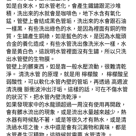
如是自來水，如水管老化，會產生鐵鏽跟泥沙堆
積，洗出來的水就會是咖啡色，地下水含有氧化
錳，管壁上會結成黑色管垢，洗出來的水會跟石油
一樣黑，有些洗出綠色的水，是因為裡面有銅的物
質，生鏽產生銅綠，如是藍色的水，是因為水龍頭
合金的養化造成，有些水管洗出像洗米水一樣，水
會是黃白色，這說明水管裡面沒有生鏽，所以只洗
出水管壁的生物膜。
管壁上的髒東西，如是靠一般水壓流動，很難清乾
淨。 清洗水管 的原理，就是用 檸檬酸 ， 檸檬酸呈
弱酸性，可以軟化水管內壁的管垢，再透過 高週波
清洗機 脈衝波沖出汙垢。這樣的話，可在不傷水管
的狀況下，把水管內壁洗乾淨。
如果發現家中的水龍頭超過一周沒有使用再開啟，
會有髒水流出的現象，或是流出水量越來越少，熱
水器有時候點不著，或是等很久才有熱水，或是清
洗過水塔之後，水中還是會有沉澱物和異味，都是
水管產生沉積物，這時候就需要 水管清洗 。