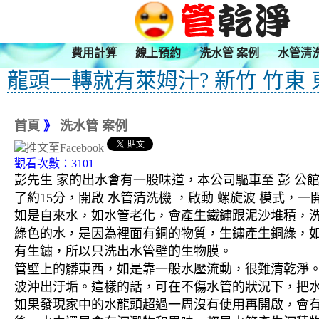
費用計算
線上預約
洗水管 案例
水管清
龍頭一轉就有萊姆汁? 新竹 竹東 
首頁
》
洗水管 案例
觀看次數：3101
彭先生 家的出水會有一股味道，本公司驅車至 彭 公
了約15分，開啟 水管清洗機 ，啟動 螺旋波 模式
如是自來水，如水管老化，會產生鐵鏽跟泥沙堆積，
綠色的水，是因為裡面有銅的物質，生鏽產生銅綠，
有生鏽，所以只洗出水管壁的生物膜。
管壁上的髒東西，如是靠一般水壓流動，很難清乾淨。 
波沖出汙垢。這樣的話，可在不傷水管的狀況下，把
如果發現家中的水龍頭超過一周沒有使用再開啟，會