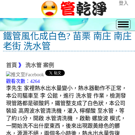
登入
鐵管風化成白色? 苗栗 南庄 南庄
老街 洗水管
首頁
》
洗水管 案例
觀看次數：4264
李先生 家裡熱水出水量變小，熱水器動作不正常，
本公司驅車至 李 公館，進行 洗水管 作業，檢測發
現管路都是碳酸鈣，鐵管整支成了白色狀，本公司
裝設 高周波水管清洗機，灌入 檸檬酸 至水管，等
了約15分，開啟 水管清洗機 ，啟動 螺旋波 模式，
一開始洗不出什麼東西，後來出現跟黃綠色的髒
水，源源不絕，兩個多小時後，熱水出水量恢復