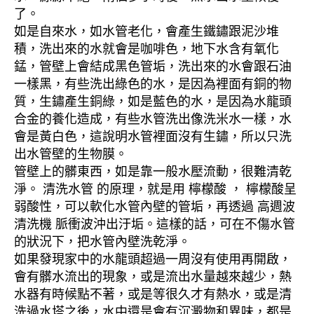
了。
如是自來水，如水管老化，會產生鐵鏽跟泥沙堆
積，洗出來的水就會是咖啡色，地下水含有氧化
錳，管壁上會結成黑色管垢，洗出來的水會跟石油
一樣黑，有些洗出綠色的水，是因為裡面有銅的物
質，生鏽產生銅綠，如是藍色的水，是因為水龍頭
合金的養化造成，有些水管洗出像洗米水一樣，水
會是黃白色，這說明水管裡面沒有生鏽，所以只洗
出水管壁的生物膜。
管壁上的髒東西，如是靠一般水壓流動，很難清乾
淨。 清洗水管 的原理，就是用 檸檬酸 ， 檸檬酸呈
弱酸性，可以軟化水管內壁的管垢，再透過 高週波
清洗機 脈衝波沖出汙垢。這樣的話，可在不傷水管
的狀況下，把水管內壁洗乾淨。
如果發現家中的水龍頭超過一周沒有使用再開啟，
會有髒水流出的現象，或是流出水量越來越少，熱
水器有時候點不著，或是等很久才有熱水，或是清
洗過水塔之後，水中還是會有沉澱物和異味，都是