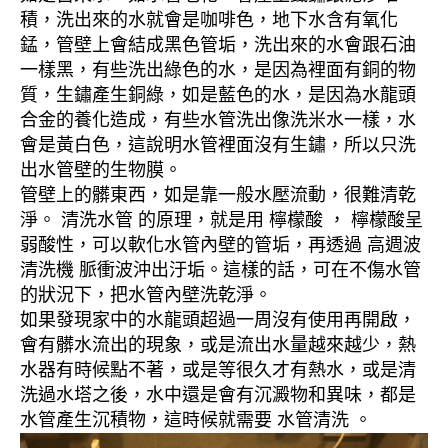
積，洗出來的水就會是咖啡色，地下水含有氧化
錳，管壁上會結成黑色管垢，洗出來的水會跟石油
一樣黑，有些洗出綠色的水，是因為裡面有銅的物
質，生鏽產生銅綠，如是藍色的水，是因為水龍頭
合金的養化造成，有些水管洗出像洗米水一樣，水
會是黃白色，這說明水管裡面沒有生鏽，所以只洗
出水管壁的生物膜。
管壁上的髒東西，如是靠一般水壓流動，很難清乾
淨。 清洗水管 的原理，就是用 檸檬酸 ， 檸檬酸呈
弱酸性，可以軟化水管內壁的管垢，再透過 高週波
清洗機 脈衝波沖出汙垢。這樣的話，可在不傷水管
的狀況下，把水管內壁洗乾淨。
如果發現家中的水龍頭超過一周沒有使用再開啟，
會有髒水流出的現象，或是流出水量越來越少，熱
水器有時候點不著，或是等很久才有熱水，或是清
洗過水塔之後，水中還是會有沉澱物和異味，都是
水管產生沉積物，這時候就需要 水管清洗 。