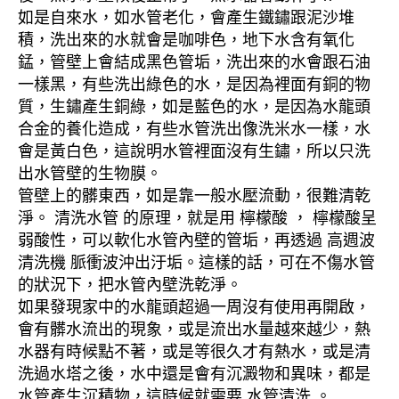
如是自來水，如水管老化，會產生鐵鏽跟泥沙堆
積，洗出來的水就會是咖啡色，地下水含有氧化
錳，管壁上會結成黑色管垢，洗出來的水會跟石油
一樣黑，有些洗出綠色的水，是因為裡面有銅的物
質，生鏽產生銅綠，如是藍色的水，是因為水龍頭
合金的養化造成，有些水管洗出像洗米水一樣，水
會是黃白色，這說明水管裡面沒有生鏽，所以只洗
出水管壁的生物膜。
管壁上的髒東西，如是靠一般水壓流動，很難清乾
淨。 清洗水管 的原理，就是用 檸檬酸 ， 檸檬酸呈
弱酸性，可以軟化水管內壁的管垢，再透過 高週波
清洗機 脈衝波沖出汙垢。這樣的話，可在不傷水管
的狀況下，把水管內壁洗乾淨。
如果發現家中的水龍頭超過一周沒有使用再開啟，
會有髒水流出的現象，或是流出水量越來越少，熱
水器有時候點不著，或是等很久才有熱水，或是清
洗過水塔之後，水中還是會有沉澱物和異味，都是
水管產生沉積物，這時候就需要 水管清洗 。