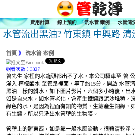
費用計算
線上預約
洗水管 案例
水管清
水管流出黑油? 竹東鎮 中興路 
首頁
》
洗水管 案例
觀看次數：3327
曾先生 家裡的水龍頭都出不了水，本公司驅車至 曾 
灌入 檸檬酸水 至管路裡面，等了約15分，開啟 水
黑油一樣的髒水，如下圖片影片，六個多小時後，出水
如是自來水，如水管老化，會產生鐵鏽跟泥沙堆積，
綠色的水，是因為裡面有銅的物質，生鏽產生銅綠，
有生鏽，所以只洗出水管壁的生物膜。
管壁上的髒東西，如是靠一般水壓流動，很難清乾淨。 