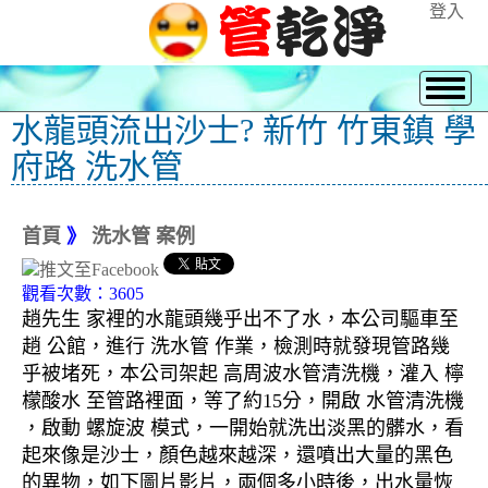
登入
水龍頭流出沙士? 新竹 竹東鎮 學
府路 洗水管
首頁
》
洗水管 案例
觀看次數：3605
趙先生 家裡的水龍頭幾乎出不了水，本公司驅車至
趙 公館，進行 洗水管 作業，檢測時就發現管路幾
乎被堵死，本公司架起 高周波水管清洗機，灌入 檸
檬酸水 至管路裡面，等了約15分，開啟 水管清洗機
，啟動 螺旋波 模式，一開始就洗出淡黑的髒水，看
起來像是沙士，顏色越來越深，還噴出大量的黑色
的異物，如下圖片影片，兩個多小時後，出水量恢