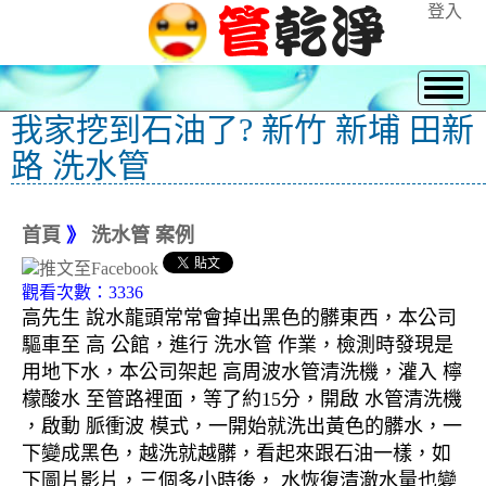
登入
我家挖到石油了? 新竹 新埔 田新
路 洗水管
首頁
》
洗水管 案例
觀看次數：3336
高先生 說水龍頭常常會掉出黑色的髒東西，本公司
驅車至 高 公館，進行 洗水管 作業，檢測時發現是
用地下水，本公司架起 高周波水管清洗機，灌入 檸
檬酸水 至管路裡面，等了約15分，開啟 水管清洗機
，啟動 脈衝波 模式，一開始就洗出黃色的髒水，一
下變成黑色，越洗就越髒，看起來跟石油一樣，如
下圖片影片，三個多小時後， 水恢復清澈水量也變