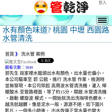
登入
水有顏色味道? 桃園 中壢 西園路
水管清洗
首頁
》
洗水管 案例
觀看次數：3840
郭先生 說家裡水龍頭出水有顏色，出水量也偏小，
本公司驅車至 郭 公館，進行 洗水管 作業，檢測時
並無發現，本公司架起 高周波水管清洗機，灌入 檸
檬酸水 至管路裡面，等了約15分，開啟 水管清洗機
，啟動 螺旋波 模式，一開始就洗出洗咖啡色髒水，
越洗就越髒，像是泥水一般，源源不絕，如下圖片
影片，一個多小時後， 出水恢復正常水量也變大