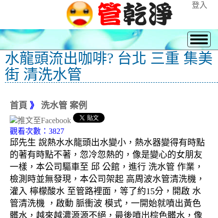
登入
水龍頭流出咖啡? 台北 三重 集美
街 清洗水管
首頁
》
洗水管 案例
觀看次數：3827
邱先生 說熱水水龍頭出水變小，熱水器變得有時點
的著有時點不著，忽冷忽熱的，像是變心的女朋友
一樣，本公司驅車至 邱 公館，進行 洗水管 作業，
檢測時並無發現，本公司架起 高周波水管清洗機，
灌入 檸檬酸水 至管路裡面，等了約15分，開啟 水
管清洗機 ，啟動 脈衝波 模式，一開始就噴出黃色
髒水，越來越濃源源不絕，最後噴出棕色髒水，像