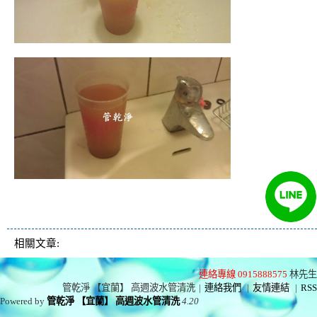
清洗水管 水管清洗 洗水管 熱水忽冷忽熱 水管堵塞
水管阻塞
相關文章:
連絡專線 0915888575
林先生
管乾淨 【宜蘭】 高週波水管清洗
|
連絡我們
|
友情連結
|
RSS
Powered by
管乾淨 【宜蘭】 高週波水管清洗
4.20