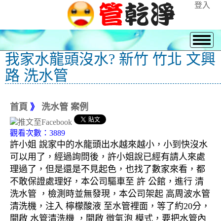
登入
我家水龍頭沒水? 新竹 竹北 文興
路 洗水管
首頁
》
洗水管 案例
觀看次數：3889
許小姐 說家中的水龍頭出水越來越小，小到快沒水
可以用了，經過詢問後，許小姐說已經有請人來處
理過了，但是還是不見起色，也找了數家來看，都
不敢保證處理好，本公司驅車至 許 公館，進行 清
洗水管 ，檢測時並無發現，本公司架起 高周波水管
清洗機，注入 檸檬酸液 至水管裡面，等了約20分，
開啟 水管清洗機 ，開啟 微氣泡 模式，要把水管內