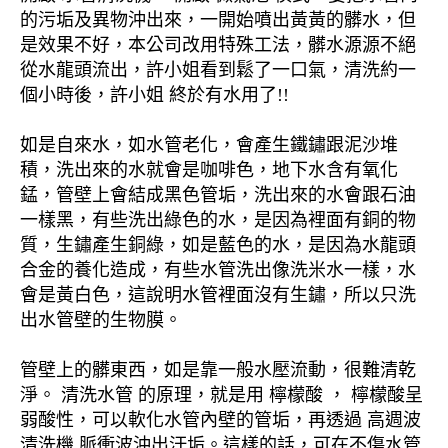
的污垢及異物沖出來，一開始噴出黃黃的髒水，但
是效果不好，本公司改用特殊工法，髒水源源不絕
從水龍頭流出，許小姐看到鬆了一口氣，清洗約一
個小時後，許小姐 終於有水用了!!
如是自來水，如水管老化，會產生鐵鏽跟泥沙堆
積，洗出來的水就會是咖啡色，地下水含有氧化
錳，管壁上會結成黑色管垢，洗出來的水會跟石油
一樣黑，有些洗出綠色的水，是因為裡面有銅的物
質，生鏽產生銅綠，如是藍色的水，是因為水龍頭
合金的養化造成，有些水管洗出像洗米水一樣，水
會是黃白色，這說明水管裡面沒有生鏽，所以只洗
出水管壁的生物膜。
管壁上的髒東西，如是靠一般水壓流動，很難清乾
淨。 清洗水管 的原理，就是用 檸檬酸 ， 檸檬酸呈
弱酸性，可以軟化水管內壁的管垢，再透過 高週波
清洗機 脈衝波沖出汙垢。這樣的話，可在不傷水管