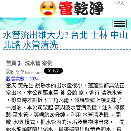
登入
水管流出维大力? 台北 士林 中山
北路 水管清洗
首頁
》
洗水管 案例
觀看次數：3934
當天 黃先生 說熱水的出水量很小，蓮蓬頭都無法正
常出水，本公司驅車至 黃 公館 家，進行 清洗水管
，檢查時才剛拆下三角凡爾，發現管壁上項是抹了
一層油，本公司架起 高周波水管清洗機，注入 檸檬
酸 至水管，等候約20分鐘，利用 水管清洗機 ，開
啟 水槌 模式，把水管內的污垢及異物沖出來，一開
始水龍頭就噴出泥水，後來還噴出鮮黃色的水，還