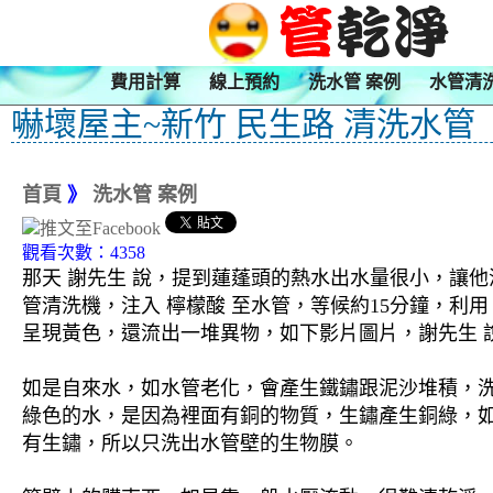
費用計算
線上預約
洗水管 案例
水管清
嚇壞屋主~新竹 民生路 清洗水管
首頁
》
洗水管 案例
觀看次數：4358
那天 謝先生 說，提到蓮蓬頭的熱水出水量很小，讓他
管清洗機，注入 檸檬酸 至水管，等候約15分鐘，利
呈現黃色，還流出一堆異物，如下影片圖片，謝先生 說
如是自來水，如水管老化，會產生鐵鏽跟泥沙堆積，
綠色的水，是因為裡面有銅的物質，生鏽產生銅綠，
有生鏽，所以只洗出水管壁的生物膜。