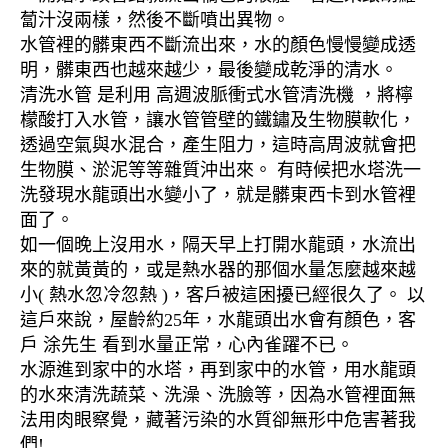
蔔汁沒兩樣，然後不斷噴出異物。
水管裡的髒東西不斷流出來，水的顏色慢慢變成透
明，髒東西也越來越少，最後變成乾淨的清水。
清洗水管 是利用 高週波脈衝式水管清洗機 ，將檸
檬酸打入水管，讓水管管壁的鐵鏽及生物膜軟化，
透過空氣與水混合，產生阻力，這時高周波就會把
生物膜、淤泥等等雜質沖出來。 有時候把水塔洗一
洗發現水龍頭出水變小了，就是髒東西卡到水管裡
面了。
如一個晚上沒用水，隔天早上打開水龍頭，水流出
來的就黃黃的，或是熱水器的那個水量怎麼越來越
小( 熱水忽冷忽熱 )，客戶被這困擾已經很久了。 以
這戶來說，屋齡約25年，水龍頭出水會有顏色，客
戶 涂先生 看到水量正常，心內雀躍不已。
水源進到家中的水塔，再到家中的水管，用水龍頭
的水來清洗蔬菜、洗澡、洗臉等，因為水管裡面無
法用肉眼察覺，藏著污染的水質卻無形中危害著我
們!