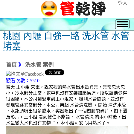
登入
桃園 內壢 自強一路 洗水管 水管
堵塞
首頁
》
洗水管 案例
觀看次數：5510
當天 王小姐 來電，說家裡的熱水管出水量異常，常常忽大忽
小，冷水部分正常，家中也沒有安裝加壓馬達，所以讓他覺得
很困擾，本公司到驅車到王小姐家， 檢測水管問題，並沒有
發現管路異常部分，本公司架起 水管清洗機 ，開始 清洗水管
，水龍頭噴出很多髒水，突然噴出了一個塑膠袋碎片，如下圖
及影片，王小姐 看到傻住不能語， 水管清洗 約兩小時後，出
水量變大水也沒有異物了， 林小姐可安心用熱水了。