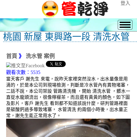
登入
桃園 新屋 東興路一段 清洗水管
首頁
》
洗水管 案例
觀看次數：5535
當天客戶 謝先生 來電，說昨天家裡突然沒水，出水量像是用
滴的，於是本公司到現場檢測，判斷是冷水管內有異物堵塞，
二話不說，本公司架設 管路清洗機 ，開始 清洗水管 ，髒水一
直從水龍頭流出，很像檸檬茶，而且還有黃黃的顏色，如下圖
及影片，客戶 謝先生 看到都不知道該說什麼，研判管路裡面
是碳酸鈣過多導致堵塞， 水管清洗 約兩個小時後，出水量正
常，謝先生能正常用水了。