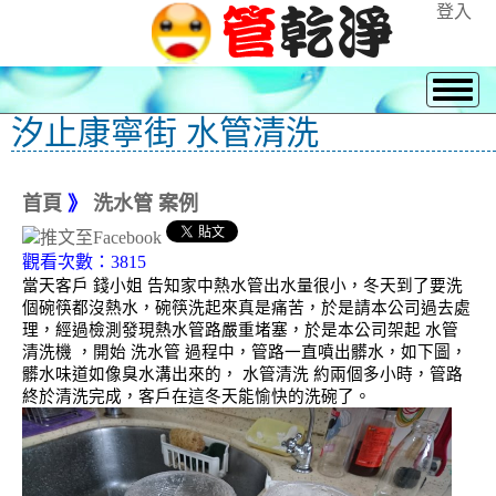
登入
汐止康寧街 水管清洗
首頁
》
洗水管 案例
觀看次數：3815
當天客戶 錢小姐 告知家中熱水管出水量很小，冬天到了要洗
個碗筷都沒熱水，碗筷洗起來真是痛苦，於是請本公司過去處
理，經過檢測發現熱水管路嚴重堵塞，於是本公司架起 水管
清洗機 ，開始 洗水管 過程中，管路一直噴出髒水，如下圖，
髒水味道如像臭水溝出來的， 水管清洗 約兩個多小時，管路
終於清洗完成，客戶在這冬天能愉快的洗碗了。