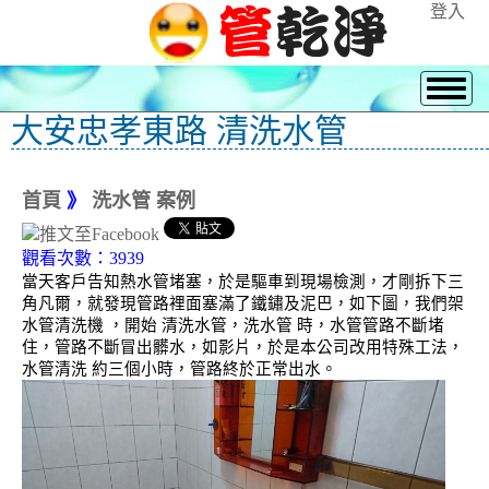
登入
大安忠孝東路 清洗水管
首頁
》
洗水管 案例
觀看次數：3939
當天客戶告知熱水管堵塞，於是驅車到現場檢測，才剛拆下三
角凡爾，就發現管路裡面塞滿了鐵鏽及泥巴，如下圖，我們架
水管清洗機 ，開始 清洗水管，洗水管 時，水管管路不斷堵
住，管路不斷冒出髒水，如影片，於是本公司改用特殊工法，
水管清洗 約三個小時，管路終於正常出水。