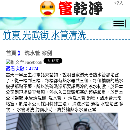
登入
竹東 光武街 水管清洗
首頁
》
洗水管 案例
觀看次數：4774
當天一早屋主打電話來諮詢，說明自家透天厝熱水管都堵塞
了，從一樓到三樓，每樓都有熱水器共三個，每個樓層的熱水
幾乎都點不著，所以洗碗洗澡都要讓寒冷的冰水刺激，於是本
公司到現場檢查發現，熱水入口彎頭都塞的超級嚴重，於是本
公司架起 水管清洗機 洗水管 ， 清洗水管 過程，熱水管常常
堵塞，於是本公司採用特殊工法， 清洗水管 過程 水管堵塞 多
次 ， 水管清洗 約兩小時，終於讓熱水水量正常。