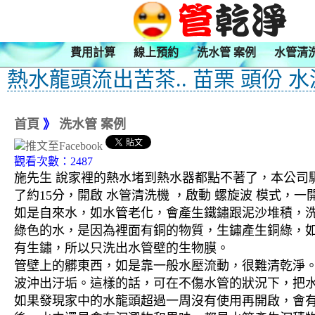
費用計算
線上預約
洗水管 案例
水管清
熱水龍頭流出苦茶.. 苗栗 頭份 
首頁
》
洗水管 案例
觀看次數：2487
施先生 說家裡的熱水堵到熱水器都點不著了，本公司驅
了約15分，開啟 水管清洗機 ，啟動 螺旋波 模式
如是自來水，如水管老化，會產生鐵鏽跟泥沙堆積，
綠色的水，是因為裡面有銅的物質，生鏽產生銅綠，
有生鏽，所以只洗出水管壁的生物膜。
管壁上的髒東西，如是靠一般水壓流動，很難清乾淨。 
波沖出汙垢。這樣的話，可在不傷水管的狀況下，把
如果發現家中的水龍頭超過一周沒有使用再開啟，會