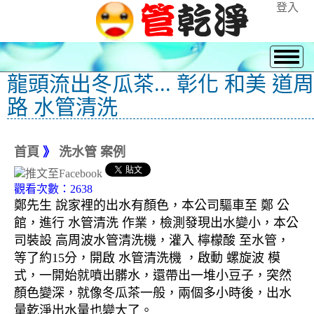
登入
龍頭流出冬瓜茶... 彰化 和美 道周
路 水管清洗
首頁
》
洗水管 案例
觀看次數：2638
鄭先生 說家裡的出水有顏色，本公司驅車至 鄭 公
館，進行 水管清洗 作業，檢測發現出水變小，本公
司裝設 高周波水管清洗機，灌入 檸檬酸 至水管，
等了約15分，開啟 水管清洗機 ，啟動 螺旋波 模
式，一開始就噴出髒水，還帶出一堆小豆子，突然
顏色變深，就像冬瓜茶一般，兩個多小時後，出水
量乾淨出水量也變大了。