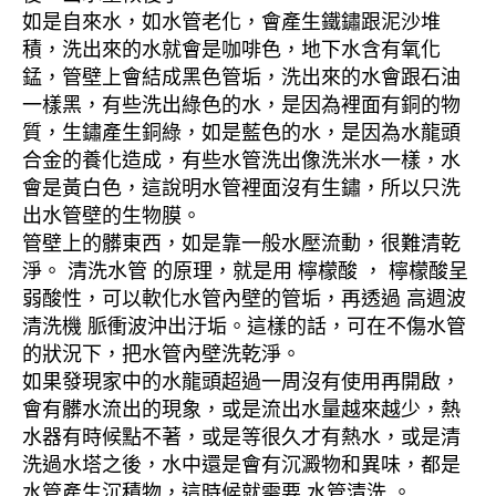
如是自來水，如水管老化，會產生鐵鏽跟泥沙堆
積，洗出來的水就會是咖啡色，地下水含有氧化
錳，管壁上會結成黑色管垢，洗出來的水會跟石油
一樣黑，有些洗出綠色的水，是因為裡面有銅的物
質，生鏽產生銅綠，如是藍色的水，是因為水龍頭
合金的養化造成，有些水管洗出像洗米水一樣，水
會是黃白色，這說明水管裡面沒有生鏽，所以只洗
出水管壁的生物膜。
管壁上的髒東西，如是靠一般水壓流動，很難清乾
淨。 清洗水管 的原理，就是用 檸檬酸 ， 檸檬酸呈
弱酸性，可以軟化水管內壁的管垢，再透過 高週波
清洗機 脈衝波沖出汙垢。這樣的話，可在不傷水管
的狀況下，把水管內壁洗乾淨。
如果發現家中的水龍頭超過一周沒有使用再開啟，
會有髒水流出的現象，或是流出水量越來越少，熱
水器有時候點不著，或是等很久才有熱水，或是清
洗過水塔之後，水中還是會有沉澱物和異味，都是
水管產生沉積物，這時候就需要 水管清洗 。