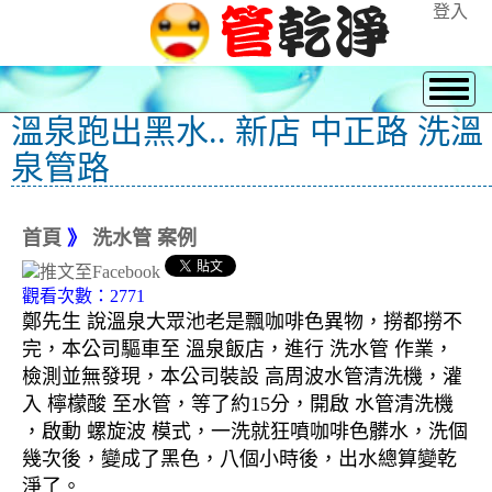
登入
溫泉跑出黑水.. 新店 中正路 洗溫
泉管路
首頁
》
洗水管 案例
觀看次數：2771
鄭先生 說溫泉大眾池老是飄咖啡色異物，撈都撈不
完，本公司驅車至 溫泉飯店，進行 洗水管 作業，
檢測並無發現，本公司裝設 高周波水管清洗機，灌
入 檸檬酸 至水管，等了約15分，開啟 水管清洗機
，啟動 螺旋波 模式，一洗就狂噴咖啡色髒水，洗個
幾次後，變成了黑色，八個小時後，出水總算變乾
淨了。