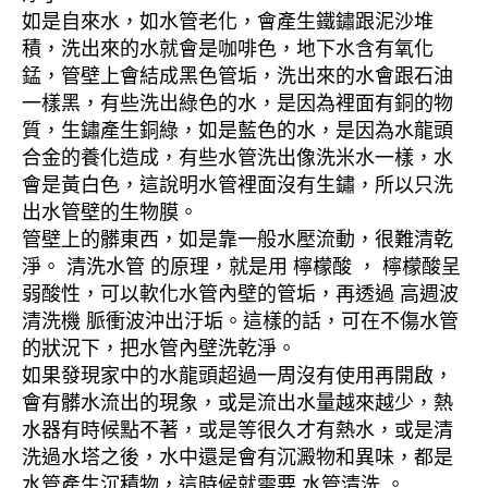
如是自來水，如水管老化，會產生鐵鏽跟泥沙堆
積，洗出來的水就會是咖啡色，地下水含有氧化
錳，管壁上會結成黑色管垢，洗出來的水會跟石油
一樣黑，有些洗出綠色的水，是因為裡面有銅的物
質，生鏽產生銅綠，如是藍色的水，是因為水龍頭
合金的養化造成，有些水管洗出像洗米水一樣，水
會是黃白色，這說明水管裡面沒有生鏽，所以只洗
出水管壁的生物膜。
管壁上的髒東西，如是靠一般水壓流動，很難清乾
淨。 清洗水管 的原理，就是用 檸檬酸 ， 檸檬酸呈
弱酸性，可以軟化水管內壁的管垢，再透過 高週波
清洗機 脈衝波沖出汙垢。這樣的話，可在不傷水管
的狀況下，把水管內壁洗乾淨。
如果發現家中的水龍頭超過一周沒有使用再開啟，
會有髒水流出的現象，或是流出水量越來越少，熱
水器有時候點不著，或是等很久才有熱水，或是清
洗過水塔之後，水中還是會有沉澱物和異味，都是
水管產生沉積物，這時候就需要 水管清洗 。