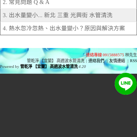
2. 常見問題 Q & A
3. 出水量變小... 新北 三重 光興街 水管清洗
4. 熱水忽冷忽熱、出水量變小？原因與解決方案
連絡專線 0915888575
林先生
管乾淨 【宜蘭】 高週波水管清洗
|
連絡我們
|
友情連結
|
RSS
Powered by
管乾淨 【宜蘭】 高週波水管清洗
4.20