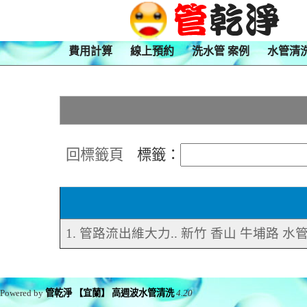
費用計算
線上預約
洗水管 案例
水管清
回標籤頁
標籤：
1. 管路流出維大力.. 新竹 香山 牛埔路 水
Powered by
管乾淨 【宜蘭】 高週波水管清洗
4.20