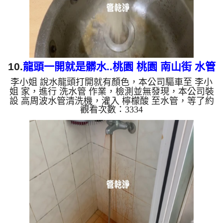
養化造成，有些水...
10.
龍頭一開就是髒水..桃園 桃園 南山街 水管
李小姐 說水龍頭打開就有顏色，本公司驅車至 李小
清洗
姐 家，進行 洗水管 作業，檢測並無發現，本公司裝
設 高周波水管清洗機，灌入 檸檬酸 至水管，等了約
觀看次數：3334
15分，開啟 水管清洗機 ，啟動 螺旋波 模式，一洗就
流出髒水，髒水源源不絕，二個多小時後，出水變乾
淨出水量變大了。 如是自來水，如水管老化，會產
生鐵鏽跟泥沙堆積，洗出來的水就會是咖啡色，地下
水含有氧化錳，管壁上會結成黑色管垢，洗出來的水
會跟石油一樣黑，有些洗出綠色的水，是因為裡面有
銅的物質，生鏽產生銅綠，如是藍色的水，是因為水
龍頭合金的養化造...