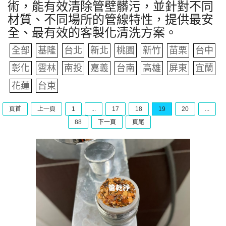
術，能有效清除管壁髒污，並針對不同
材質、不同場所的管線特性，提供最安
全、最有效的客製化清洗方案。
全部
基隆
台北
新北
桃園
新竹
苗栗
台中
彰化
雲林
南投
嘉義
台南
高雄
屏東
宜蘭
花蓮
台東
頁首
上一頁
1
...
17
18
19
20
...
88
下一頁
頁尾