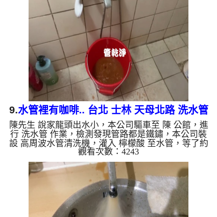
水出水量恢復了。 如是自來水，如水管老化，會產
生鐵鏽跟泥沙堆積，洗出來的水就會是咖啡色，地下
水含有氧化錳，管壁上會結成黑色管垢，洗出來的水
會跟石油一樣黑，有些洗出綠色的水，是因為裡面有
銅的物質，生鏽產生...
9.
水管裡有咖啡.. 台北 士林 天母北路 洗水管
陳先生 說家龍頭出水小，本公司驅車至 陳 公館，進
行 洗水管 作業，檢測發現管路都是鐵鏽，本公司裝
設 高周波水管清洗機，灌入 檸檬酸 至水管，等了約
觀看次數：4243
15分，開啟 水管清洗機 ，啟動 螺旋波 模式，一洗就
流出棕色髒水，髒水狂噴，二個多小時後，出水量恢
復了。 如是自來水，如水管老化，會產生鐵鏽跟泥
沙堆積，洗出來的水就會是咖啡色，地下水含有氧化
錳，管壁上會結成黑色管垢，洗出來的水會跟石油一
樣黑，有些洗出綠色的水，是因為裡面有銅的物質，
生鏽產生銅綠，如是藍色的水，是因為水龍頭合金的