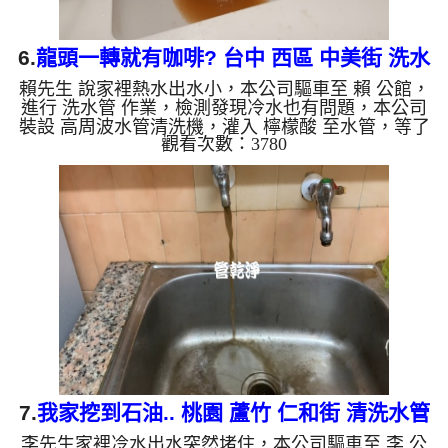
6.
龍頭一轉就有咖啡? 台中 西區 中美街 洗水
賴先生 說家裡熱水出水小，本公司驅車至 賴 公館，
管
進行 洗水管 作業，檢測發現冷水也有問題，本公司
裝設 高周波水管清洗機，灌入 檸檬酸 至水管，等了
觀看次數：3780
約15分，開啟 水管清洗機 ，啟動 螺旋波 模式，一洗
就流出咖啡，二個多小時後，冷熱出水變大出水量恢
復了。 如是自來水，如水管老化，會產生鐵鏽跟泥
沙堆積，洗出來的水就會是咖啡色，地下水含有氧化
錳，管壁上會結成黑色管垢，洗出來的水會跟石油一
樣黑，有些洗出綠色的水，是因為裡面有銅的物質，
生鏽產生銅綠，如是藍色的水，是因為水龍頭合金的
養化造成，有些水...
7.
我家挖到石油.. 桃園 蘆竹 仁和街 清洗水管
李先生家裡冷水出水突然堵住，本公司驅車至 李 公