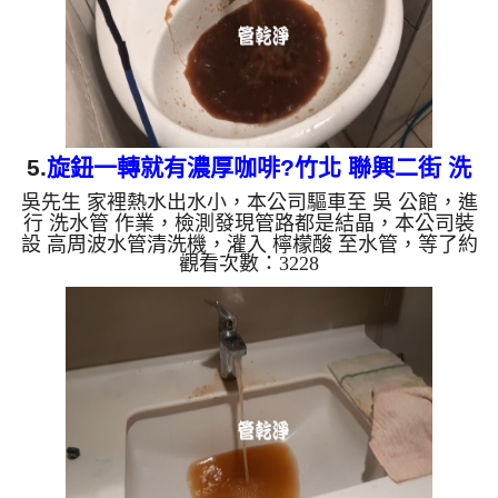
是因為水龍頭合金的養化造...
5.
旋鈕一轉就有濃厚咖啡?竹北 聯興二街 洗
吳先生 家裡熱水出水小，本公司驅車至 吳 公館，進
水管
行 洗水管 作業，檢測發現管路都是結晶，本公司裝
設 高周波水管清洗機，灌入 檸檬酸 至水管，等了約
觀看次數：3228
15分，開啟 水管清洗機 ，啟動 螺旋波 模式，一洗就
流出髒水，看起來像是濃厚咖啡，二個多小時後，出
水量恢復了。 如是自來水，如水管老化，會產生鐵
鏽跟泥沙堆積，洗出來的水就會是咖啡色，地下水含
有氧化錳，管壁上會結成黑色管垢，洗出來的水會跟
石油一樣黑，有些洗出綠色的水，是因為裡面有銅的
物質，生鏽產生銅綠，如是藍色的水，是因為水龍頭
合金的養化造成，...