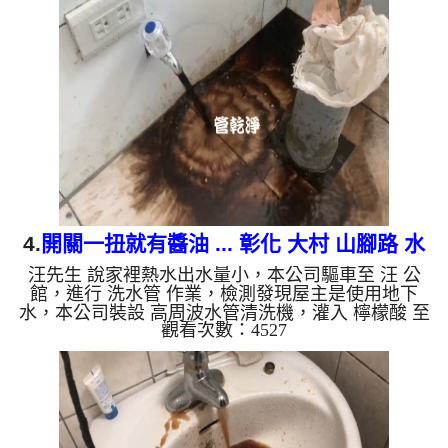
復了。 如是自來水，如水管老化，會產生鐵鏽跟泥
沙堆積，洗出來的水就會是咖啡色，地下水含有氧化
錳，管壁上會結成黑色管垢，洗出來的水會跟石油一
樣黑，有些洗出綠色的水，是因為裡面有銅的物質，
生鏽產生銅綠，如是藍色的水，是因為水龍頭合金的
養化造成，有些水管...
4.
開關一扭就有醬油 ... 彰化 大村 山腳路 水
汪先生 說家裡熱水出水量小，本公司驅車至 汪 公
管清洗
館，進行 洗水管 作業，檢測發現屋主是使用地下
水，本公司裝設 高周波水管清洗機，灌入 檸檬酸 至
觀看次數：4527
水管，等了約15分，開啟 水管清洗機 ，啟動 螺旋
波 模式，一洗就流出髒水，突然變成了醬油，四個
多小時後，出水量恢復了。 如是自來水，如水管老
化，會產生鐵鏽跟泥沙堆積，洗出來的水就會是咖啡
色，地下水含有氧化錳，管壁上會結成黑色管垢，洗
出來的水會跟石油一樣黑，有些洗出綠色的水，是因
為裡面有銅的物質，生鏽產生銅綠，如是藍色的水，