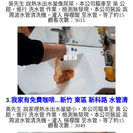
吳先生 說熱水出水量像尿尿，本公司驅車至 吳 公
管
館，進行 洗水管 作業，檢測無發現，本公司裝設 高
周波水管清洗機，灌入 檸檬酸 至水管，等了約15
觀看次數：3611
分，開啟 水管清洗機 ，啟動 螺旋波 模式，一洗就流
出棕色髒水，還一直掉出鏽塊，二個多小時後，出水
量恢復了。 如是自來水，如水管老化，會產生鐵鏽
跟泥沙堆積，洗出來的水就會是咖啡色，地下水含有
氧化錳，管壁上會結成黑色管垢，洗出來的水會跟石
油一樣黑，有些洗出綠色的水，是因為裡面有銅的物
質，生鏽產生銅綠，如是藍色的水，是因為水龍頭合
金的養化造成，有些水...
3.
我家有免費咖啡...新竹 東區 新科路 水管清
黃先生 說家裡熱水出水量變小，本公司驅車至 黃 公
洗
館，進行 洗水管 作業，檢測無發現，本公司裝設 高
周波水管清洗機，灌入 檸檬酸 至水管，等了約15
觀看次數：3049
分，開啟 水管清洗機 ，啟動 螺旋波 模式，一洗就流
出髒水，看起來像是咖啡，二個多小時後，出水量恢