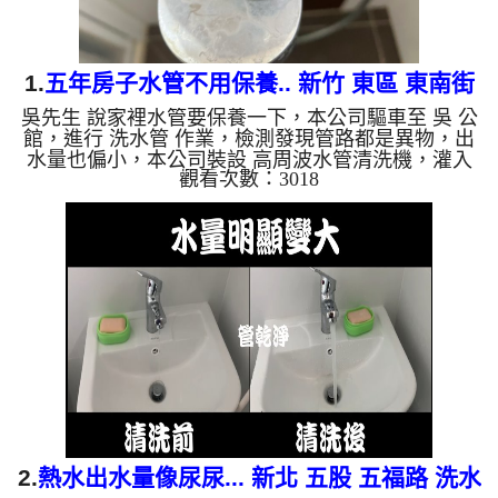
1.
五年房子水管不用保養.. 新竹 東區 東南街
吳先生 說家裡水管要保養一下，本公司驅車至 吳 公
洗水管
館，進行 洗水管 作業，檢測發現管路都是異物，出
水量也偏小，本公司裝設 高周波水管清洗機，灌入
觀看次數：3018
檸檬酸 至水管，等了約15分，開啟 水管清洗機 ，啟
動 螺旋波 模式，一洗就流出棕色髒水，二個多小時
後，出水乾淨出水量變大了。 如是自來水，如水管
老化，會產生鐵鏽跟泥沙堆積，洗出來的水就會是咖
啡色，地下水含有氧化錳，管壁上會結成黑色管垢，
洗出來的水會跟石油一樣黑，有些洗出綠色的水，是
因為裡面有銅的物質，生鏽產生銅綠，如是藍色的
水，是因為水龍頭合金...
2.
熱水出水量像尿尿... 新北 五股 五福路 洗水