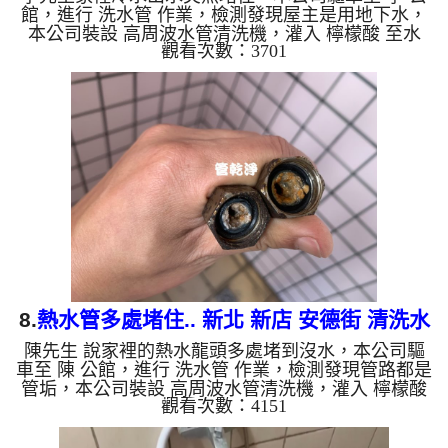
館，進行 洗水管 作業，檢測發現屋主是用地下水，
本公司裝設 高周波水管清洗機，灌入 檸檬酸 至水
觀看次數：3701
管，等了約15分，開啟 水管清洗機 ，啟動 螺旋波 模
式，一洗就流出泥水，越洗就越髒，突然發現石油，
四個多小時後，出水量恢復了。 如是自來水，如水
管老化，會產生鐵鏽跟泥沙堆積，洗出來的水就會是
咖啡色，地下水含有氧化錳，管壁上會結成黑色管
垢，洗出來的水會跟石油一樣黑，有些洗出綠色的
水，是因為裡面有銅的物質，生鏽產生銅綠，如是藍
色的水，是因為水龍頭合金...
8.
熱水管多處堵住.. 新北 新店 安德街 清洗水
陳先生 說家裡的熱水龍頭多處堵到沒水，本公司驅
管
車至 陳 公館，進行 洗水管 作業，檢測發現管路都是
管垢，本公司裝設 高周波水管清洗機，灌入 檸檬酸
觀看次數：4151
至水管，等了約15分，開啟 水管清洗機 ，啟動 螺旋
波 模式，一洗就流出髒水，髒水裡還待不少異物，
過程中多處堵住，改用特殊工法，三個多小時後，熱