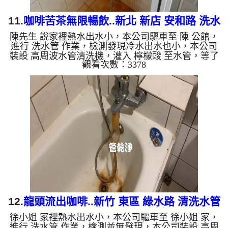
11.
咖啡苦茶無限暢飲..新北 新店 安和路 洗水
陳先生 說家裡熱水出水小，本公司驅車至 陳 公館，
管
進行 洗水管 作業，檢測發現冷水出水也小，本公司
裝設 高周波水管清洗機，灌入 檸檬酸 至水管，等了
觀看次數：3378
約15分，開啟 水管清洗機 ，啟動 螺旋波 模式，一洗
就流出黑色棕色髒水，髒水源源不絕，二個多小時
後，出水量恢復了。 如是自來水，如水管老化，會
產生鐵鏽跟泥沙堆積，洗出來的水就會是咖啡色，地
下水含有氧化錳，管壁上會結成黑色管垢，洗出來的
水會跟石油一樣黑，有些洗出綠色的水，是因為裡面
有銅的物質，生鏽產生銅綠，如是藍色的水，是因為
水龍頭合金的養化造...
12.
龍頭流出咖啡..新竹 東區 綠水路 清洗水管
徐小姐 家裡熱水出水小，本公司驅車至 徐小姐 家，
進行 洗水管 作業，檢測並無發現，本公司裝設 高周