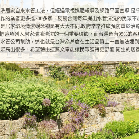
洗居家自來水管工法，但經過電視媒體報導及網路平面宣導,是乎
作的業者更多達300多家，反觀台灣每年提出水管清洗的民眾不超
是居家環境清潔觀念卻是有大大不同,政府常常推廣預防重於治療
戶把這項列入居家環境清潔的一個重要環節，而台灣確有95%的
洗水管公司幫助，這也就是台灣為甚麼在生活品質上一直無法達
眾高出很多，希望藉由這篇文章能讓民眾獲得更舒適.衛生的居