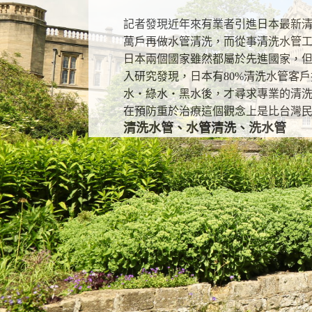
記者發現近年來有業者引進日本最新清
萬戶再做水管清洗，而從事清洗水管工
日本兩個國家雖然都屬於先進國家，但
入研究發現，日本有80%清洗水管客
水‧綠水‧黑水後，才尋求專業的清
在預防重於治療這個觀念上是比台灣民
清洗水管、水管清洗、洗水管