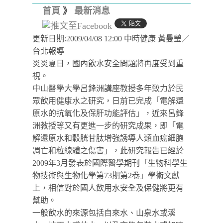
首頁
》
最新消息
更新日期:2009/04/08 12:00 中時健康 黃曼瑩／
台北報導
炎炎夏日，國內飲水安全問題將再度受到重
視。
中山醫學大學呂鋒洲講座教授多年致力於民
眾飲用健康水之研究，日前已完成「電解還
原水的抗氧化及保肝功能評估」，近來呂鋒
洲教授等又有更進一步的研究成果，即「電
解還原水和穀胱甘肽增強誘導人類血癌細胞
凋亡和粒線體之傷害」，此研究報告已經於
2009年3月發表於國際醫學期刊「生物科學生
物技術與生物化學第73期第2卷」學術文獻
上，相信對於國人飲用水安全及保健將更有
幫助。
一般飲水的來源包括自來水、山泉水或溪