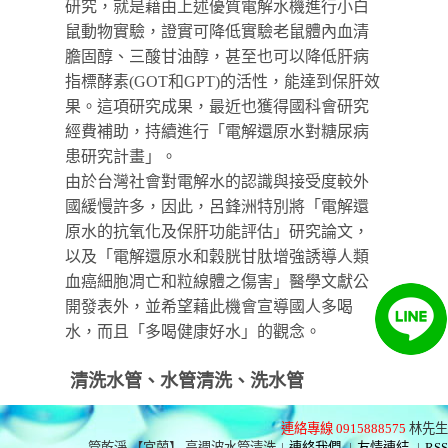
研究，就是藉由上述優質電解水機進行小白
鼠動物實驗，證實可降低實驗老鼠體內血清
膽固醇、三酸甘油醇，甚至也可以降低肝病
指標酵素(GOT和GPT)的活性，能達到保肝效
果。這項研究成果，最近也獲得國科會研究
經費補助，持續進行「電解還原水對糖尿病
患研究計畫」。
由於台灣社會對電解水的認識與接受度較外
國緩慢許多，因此，呂鋒洲特別將「電解還
原水的抗氧化及保肝功能評估」研究論文，
以及「電解還原水和穀胱甘肽增強誘導人類
血癌細胞凋亡和粒線體之傷害」醫學文獻公
開發表外，並希望藉此機會宣導國人多喝
水，而且「多喝健康好水」的觀念。
清洗水管、水管清洗、洗水管
連絡專線 0915888575
林先生
管乾淨 【宜蘭】 高週波水管清洗
|
連絡我們
|
友情連結
|
RSS