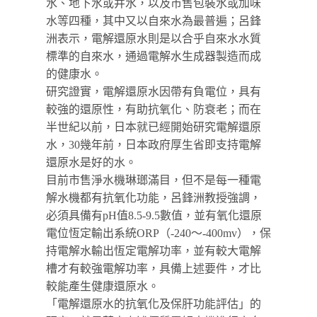
水、地下水或井水，以及市售包裝水或加味
水等四種，其中又以自來水為最普遍；呂鋒
洲表示，電解還原水則是以合乎自來水水質
標準的自來水，通過電解水生成器製造而成
的健康水。
研究證實，電解還原水因帶有負電位，具有
較強的還原性，有助抗氧化、防衰老；而在
半世紀以前，日本就已經開始研究電解還原
水，30幾年前，日本政府厚生省即支持電解
還原水是好的水。
目前市售淨水機琳瑯滿目，但不是每一種電
解水機都有抗氧化功能，呂鋒洲教授強調，
必須具備有pH值8.5-9.5數值，並有氧化還原
電位恆定輸出系統ORP（-240～-400mv），保
持電解水輸出恆定電解功率，並有較大電解
槽才有較強電解功率，具備上述要件，才比
較能產生健康還原水。
「電解還原水的抗氧化及保肝功能評估」的